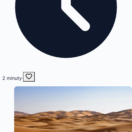
2
minuty
·