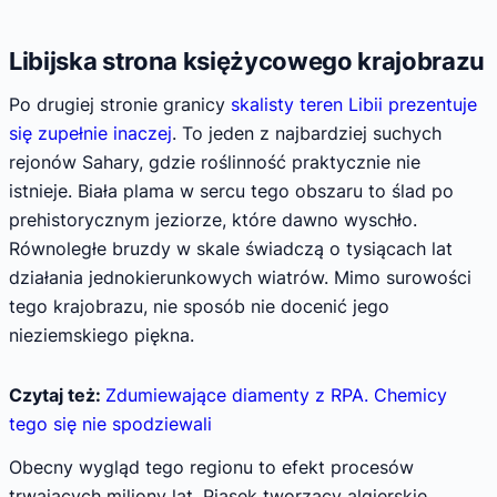
Libijska strona księżycowego krajobrazu
Po drugiej stronie granicy
skalisty teren Libii prezentuje
się zupełnie inaczej
. To jeden z najbardziej suchych
rejonów Sahary, gdzie roślinność praktycznie nie
istnieje. Biała plama w sercu tego obszaru to ślad po
prehistorycznym jeziorze, które dawno wyschło.
Równoległe bruzdy w skale świadczą o tysiącach lat
działania jednokierunkowych wiatrów. Mimo surowości
tego krajobrazu, nie sposób nie docenić jego
nieziemskiego piękna.
Czytaj też:
Zdumiewające diamenty z RPA. Chemicy
tego się nie spodziewali
Obecny wygląd tego regionu to efekt procesów
trwających miliony lat. Piasek tworzący algierskie