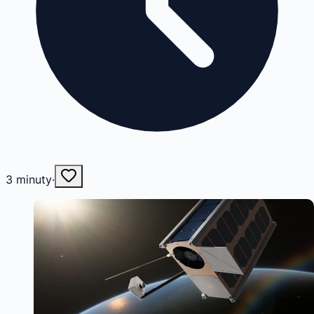
3
minuty
·