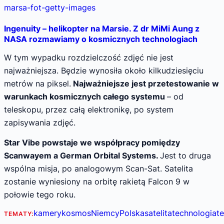
Ingenuity – helikopter na Marsie. Z dr MiMi Aung z
NASA rozmawiamy o kosmicznych technologiach
W tym wypadku rozdzielczość zdjęć nie jest
najważniejsza. Będzie wynosiła około kilkudziesięciu
metrów na piksel.
Najważniejsze jest przetestowanie w
warunkach kosmicznych całego systemu
– od
teleskopu, przez całą elektronikę, po system
zapisywania zdjęć.
Star Vibe powstaje we współpracy pomiędzy
Scanwayem a German Orbital Systems.
Jest to druga
wspólna misja, po analogowym Scan-Sat. Satelita
zostanie wyniesiony na orbitę rakietą Falcon 9 w
połowie tego roku.
kamery
kosmos
Niemcy
Polska
satelita
technologia
t
TEMATY: