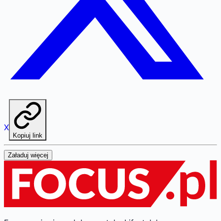
X
Kopiuj link
Załaduj więcej