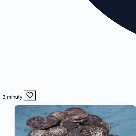
3
minuty
·