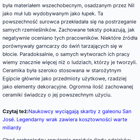
była materiałem wszechobecnym, osadzanym przez Nil
jako muł lub wydobywanym jako łupek. Ta
powszechność surowca przekładała się na postrzeganie
samych rzemieślników. Zachowane teksty pokazują, jak
negatywnie oceniano tych pracowników. Niektóre źródła
porównywały garncarzy do świń tarzających się w
błocie. Paradoksalnie, o samych wytworach ich pracy
wiemy znacznie więcej niż o ludziach, którzy je tworzyli.
Ceramika była szeroko stosowana w starożytnym
Egipcie głównie jako przedmioty użytkowe, rzadziej
jako elementy dekoracyjne. Ogromna ilość zachowanej
ceramiki świadczy o jej powszechnym użyciu.
Czytaj też:
Naukowcy wyciągają skarby z galeonu San
José. Legendarny wrak zawiera kosztowności warte
miliardy
Choć archeolodzy regularnie znajdują ślady odcisków