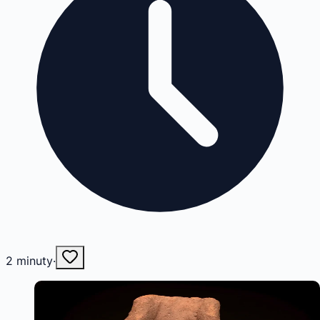
2
minuty
·