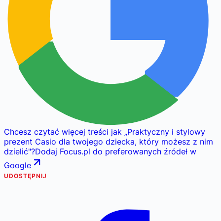
Chcesz czytać więcej treści jak
„
Praktyczny i stylowy
prezent Casio dla twojego dziecka, który możesz z nim
dzielić
"
?
Dodaj Focus.pl do preferowanych źródeł w
Google
UDOSTĘPNIJ