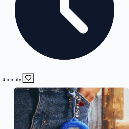
4
minuty
·