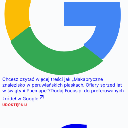
Chcesz czytać więcej treści jak
„
Makabryczne
znalezisko w peruwiańskich piaskach. Ofiary sprzed lat
w świątyni Puemape
"
?
Dodaj Focus.pl do preferowanych
źródeł w Google
UDOSTĘPNIJ