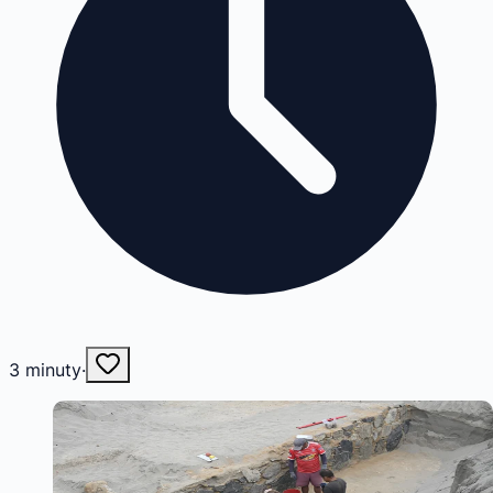
3
minuty
·