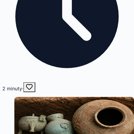
2
minuty
·