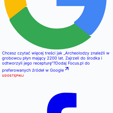
Chcesz czytać więcej treści jak
„
Archeolodzy znaleźli w
grobowcu płyn mający 2200 lat. Zajrzeli do środka i
odtworzyli jego recepturę
"
?
Dodaj Focus.pl do
preferowanych źródeł w Google
UDOSTĘPNIJ