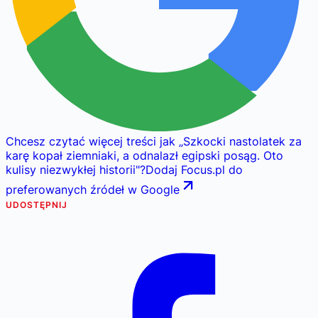
Chcesz czytać więcej treści jak
„
Szkocki nastolatek za
karę kopał ziemniaki, a odnalazł egipski posąg. Oto
kulisy niezwykłej historii
"
?
Dodaj Focus.pl do
preferowanych źródeł w Google
UDOSTĘPNIJ