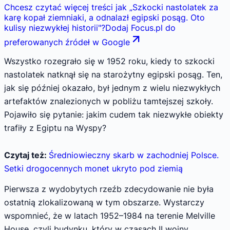
Chcesz czytać więcej treści jak
„
Szkocki nastolatek za
karę kopał ziemniaki, a odnalazł egipski posąg. Oto
kulisy niezwykłej historii
"
?
Dodaj Focus.pl do
preferowanych źródeł w Google
Wszystko rozegrało się w 1952 roku, kiedy to szkocki
nastolatek natknął się na starożytny egipski posąg. Ten,
jak się później okazało, był jednym z wielu niezwykłych
artefaktów znalezionych w pobliżu tamtejszej szkoły.
Pojawiło się pytanie: jakim cudem tak niezwykłe obiekty
trafiły z Egiptu na Wyspy?
Czytaj też:
Średniowieczny skarb w zachodniej Polsce.
Setki drogocennych monet ukryto pod ziemią
Pierwsza z wydobytych rzeźb zdecydowanie nie była
ostatnią zlokalizowaną w tym obszarze. Wystarczy
wspomnieć, że w latach 1952–1984 na terenie Melville
House, czyli budynku, który w czasach II wojny