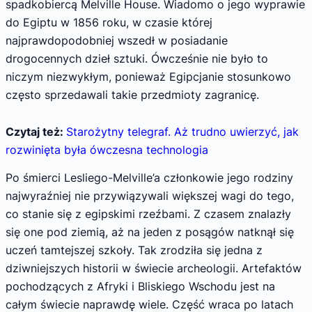
spadkobiercą Melville House. Wiadomo o jego wyprawie
do Egiptu w 1856 roku, w czasie której
najprawdopodobniej wszedł w posiadanie
drogocennych dzieł sztuki. Ówcześnie nie było to
niczym niezwykłym, ponieważ Egipcjanie stosunkowo
często sprzedawali takie przedmioty zagranicę.
Czytaj też:
Starożytny telegraf. Aż trudno uwierzyć, jak
rozwinięta była ówczesna technologia
Po śmierci Lesliego-Melville’a członkowie jego rodziny
najwyraźniej nie przywiązywali większej wagi do tego,
co stanie się z egipskimi rzeźbami. Z czasem znalazły
się one pod ziemią, aż na jeden z posągów natknął się
uczeń tamtejszej szkoły. Tak zrodziła się jedna z
dziwniejszych historii w świecie archeologii. Artefaktów
pochodzących z Afryki i Bliskiego Wschodu jest na
całym świecie naprawdę wiele. Część wraca po latach