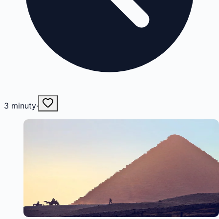
3
minuty
·