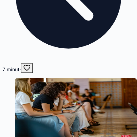
7
minut
·