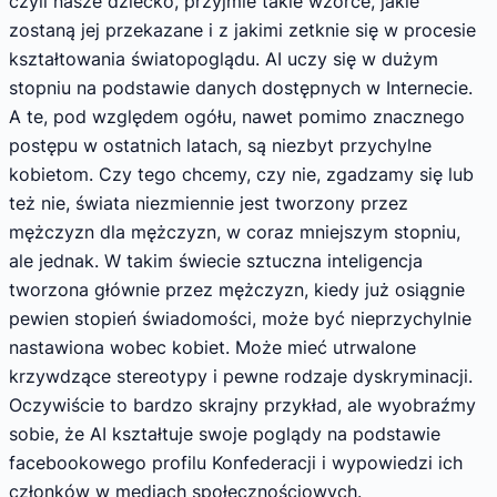
czyli nasze dziecko, przyjmie takie wzorce, jakie
zostaną jej przekazane i z jakimi zetknie się w procesie
kształtowania światopoglądu. AI uczy się w dużym
stopniu na podstawie danych dostępnych w Internecie.
A te, pod względem ogółu, nawet pomimo znacznego
postępu w ostatnich latach, są niezbyt przychylne
kobietom. Czy tego chcemy, czy nie, zgadzamy się lub
też nie, świata niezmiennie jest tworzony przez
mężczyzn dla mężczyzn, w coraz mniejszym stopniu,
ale jednak. W takim świecie sztuczna inteligencja
tworzona głównie przez mężczyzn, kiedy już osiągnie
pewien stopień świadomości, może być nieprzychylnie
nastawiona wobec kobiet. Może mieć utrwalone
krzywdzące stereotypy i pewne rodzaje dyskryminacji.
Oczywiście to bardzo skrajny przykład, ale wyobraźmy
sobie, że AI kształtuje swoje poglądy na podstawie
facebookowego profilu Konfederacji i wypowiedzi ich
członków w mediach społecznościowych.