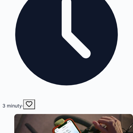
3
minuty
·