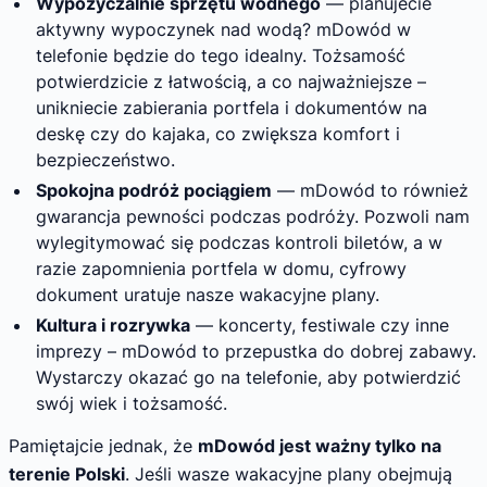
Wypożyczalnie sprzętu wodnego
— planujecie
aktywny wypoczynek nad wodą? mDowód w
telefonie będzie do tego idealny. Tożsamość
potwierdzicie z łatwością, a co najważniejsze –
unikniecie zabierania portfela i dokumentów na
deskę czy do kajaka, co zwiększa komfort i
bezpieczeństwo.
Spokojna podróż pociągiem
— mDowód to również
gwarancja pewności podczas podróży. Pozwoli nam
wylegitymować się podczas kontroli biletów, a w
razie zapomnienia portfela w domu, cyfrowy
dokument uratuje nasze wakacyjne plany.
Kultura i rozrywka
— koncerty, festiwale czy inne
imprezy – mDowód to przepustka do dobrej zabawy.
Wystarczy okazać go na telefonie, aby potwierdzić
swój wiek i tożsamość.
Pamiętajcie jednak, że
mDowód jest ważny tylko na
terenie Polski
. Jeśli wasze wakacyjne plany obejmują