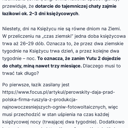
przewiduje, że
dotarcie do tajemniczej chaty zajmie
łazikowi ok. 2–3 dni księżycowych
.
Niestety, dni na Księżycu nie są równe dniom na Ziemi.
W przeliczeniu na „czas ziemski” jedna doba księżycowa
trwa aż 26–29 dób. Oznacza to, że przez dwa ziemskie
tygodnie na Księżycu trwa dzień, a przez kolejne dwa
tygodnie – noc.
To oznacza, że zanim Yutu 2 dojedzie
do chaty, miną nawet trzy miesiące.
Dlaczego musi to
trwać tak długo?
Po pierwsze, łazik zasilany jest
https://www.focus.pl/artykul/perowskity-daja-prad-
polska-firma-ruszyla-z-produkcja-
najnowoczesniejszych-ogniw-fotowoltaicznych, więc
musi przechodzić w stan uśpienia na czas każdej
księżycowej nocy (trwającej dwa tygodnie). Dodatkowo