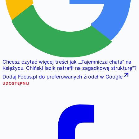
Chcesz czytać więcej treści jak
„
„Tajemnicza chata” na
Księżycu. Chiński łazik natrafił na zagadkową strukturę
"
?
Dodaj Focus.pl do preferowanych źródeł w Google
UDOSTĘPNIJ