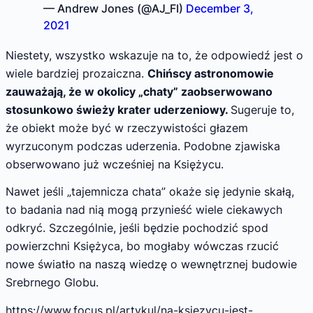
— Andrew Jones (@AJ_FI)
December 3,
2021
Niestety, wszystko wskazuje na to, że odpowiedź jest o
wiele bardziej prozaiczna.
Chińscy astronomowie
zauważają, że w okolicy „chaty” zaobserwowano
stosunkowo świeży krater uderzeniowy.
Sugeruje to,
że obiekt może być w rzeczywistości głazem
wyrzuconym podczas uderzenia. Podobne zjawiska
obserwowano już wcześniej na Księżycu.
Nawet jeśli „tajemnicza chata” okaże się jedynie skałą,
to badania nad nią mogą przynieść wiele ciekawych
odkryć. Szczególnie, jeśli będzie pochodzić spod
powierzchni Księżyca, bo mogłaby wówczas rzucić
nowe światło na naszą wiedzę o wewnętrznej budowie
Srebrnego Globu.
https://www.focus.pl/artykul/na-ksiezycu-jest-