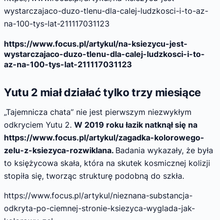
wystarczajaco-duzo-tlenu-dla-calej-ludzkosci-i-to-az-
na-100-tys-lat-211117031123
https://www.focus.pl/artykul/na-ksiezycu-jest-
wystarczajaco-duzo-tlenu-dla-calej-ludzkosci-i-to-
az-na-100-tys-lat-211117031123
Yutu 2 miał działać tylko trzy miesiące
„Tajemnicza chata” nie jest pierwszym niezwykłym
odkryciem Yutu 2.
W 2019 roku łazik natknął się na
https://www.focus.pl/artykul/zagadka-kolorowego-
zelu-z-ksiezyca-rozwiklana.
Badania wykazały, że była
to księżycowa skała, która na skutek kosmicznej kolizji
stopiła się, tworząc strukturę podobną do szkła.
https://www.focus.pl/artykul/nieznana-substancja-
odkryta-po-ciemnej-stronie-ksiezyca-wyglada-jak-