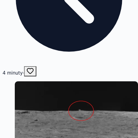
4
minuty
·