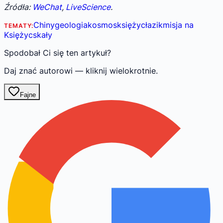
Źródła:
WeChat
,
LiveScience
.
Chiny
geologia
kosmos
księżyc
łazik
misja na
TEMATY:
Księżyc
skały
Spodobał Ci się ten artykuł?
Daj znać autorowi — kliknij wielokrotnie.
Fajne