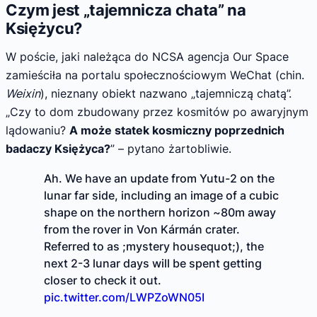
Czym jest „tajemnicza chata” na
Księżycu?
W poście, jaki należąca do NCSA agencja Our Space
zamieściła na portalu społecznościowym WeChat (chin.
Weixin
), nieznany obiekt nazwano „tajemniczą chatą”.
„Czy to dom zbudowany przez kosmitów po awaryjnym
lądowaniu?
A może statek kosmiczny poprzednich
badaczy Księżyca?
” – pytano żartobliwie.
Ah. We have an update from Yutu-2 on the
lunar far side, including an image of a cubic
shape on the northern horizon ~80m away
from the rover in Von Kármán crater.
Referred to as ;mystery housequot;), the
next 2-3 lunar days will be spent getting
closer to check it out.
pic.twitter.com/LWPZoWN05I