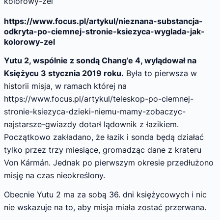
kolorowy-zel
https://www.focus.pl/artykul/nieznana-substancja-
odkryta-po-ciemnej-stronie-ksiezyca-wyglada-jak-
kolorowy-zel
Yutu 2, wspólnie z sondą Chang’e 4, wylądował na
Księżycu 3 stycznia 2019 roku.
Była to pierwsza w
historii misja, w ramach której na
https://www.focus.pl/artykul/teleskop-po-ciemnej-
stronie-ksiezyca-dzieki-niemu-mamy-zobaczyc-
najstarsze-gwiazdy dotarł lądownik z łazikiem.
Początkowo zakładano, że łazik i sonda będą działać
tylko przez trzy miesiące, gromadząc dane z krateru
Von Kármán. Jednak po pierwszym okresie przedłużono
misję na czas nieokreślony.
Obecnie Yutu 2 ma za sobą 36. dni księżycowych i nic
nie wskazuje na to, aby misja miała zostać przerwana.