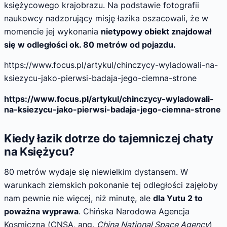
księżycowego krajobrazu. Na podstawie fotografii
naukowcy nadzorujący misję łazika oszacowali, że w
momencie jej wykonania
nietypowy obiekt znajdował
się w odległości ok. 80 metrów od pojazdu.
https://www.focus.pl/artykul/chinczycy-wyladowali-na-
ksiezycu-jako-pierwsi-badaja-jego-ciemna-strone
https://www.focus.pl/artykul/chinczycy-wyladowali-
na-ksiezycu-jako-pierwsi-badaja-jego-ciemna-strone
Kiedy łazik dotrze do tajemniczej chaty
na Księżycu?
80 metrów wydaje się niewielkim dystansem. W
warunkach ziemskich pokonanie tej odległości zajęłoby
nam pewnie nie więcej, niż minutę, ale
dla Yutu 2 to
poważna wyprawa
. Chińska Narodowa Agencja
Kosmiczna (CNSA, ang.
China National Space Agency
)