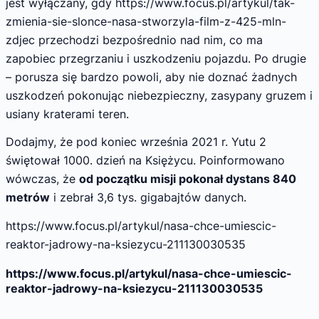
jest wyłączany, gdy https://www.focus.pl/artykul/tak-
zmienia-sie-slonce-nasa-stworzyla-film-z-425-mln-
zdjec przechodzi bezpośrednio nad nim, co ma
zapobiec przegrzaniu i uszkodzeniu pojazdu. Po drugie
– porusza się bardzo powoli, aby nie doznać żadnych
uszkodzeń pokonując niebezpieczny, zasypany gruzem i
usiany kraterami teren.
Dodajmy, że pod koniec września 2021 r. Yutu 2
świętował 1000. dzień na Księżycu. Poinformowano
wówczas, że
od początku misji pokonał dystans 840
metrów
i zebrał 3,6 tys. gigabajtów danych.
https://www.focus.pl/artykul/nasa-chce-umiescic-
reaktor-jadrowy-na-ksiezycu-211130030535
https://www.focus.pl/artykul/nasa-chce-umiescic-
reaktor-jadrowy-na-ksiezycu-211130030535