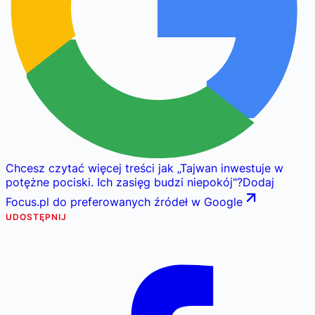
Chcesz czytać więcej treści jak
„
Tajwan inwestuje w
potężne pociski. Ich zasięg budzi niepokój
"
?
Dodaj
Focus.pl do preferowanych źródeł w Google
UDOSTĘPNIJ