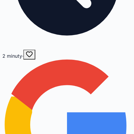
2
minuty
·