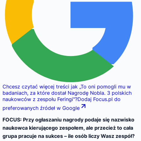
Chcesz czytać więcej treści jak
„
To oni pomogli mu w
badaniach, za które dostał Nagrodę Nobla. 3 polskich
naukowców z zespołu Feringi
"
?
Dodaj Focus.pl do
preferowanych źródeł w Google
FOCUS: Przy ogłaszaniu nagrody podaje się nazwisko
naukowca kierującego zespołem, ale przecież to cała
grupa pracuje na sukces – ile osób liczy Wasz zespół?