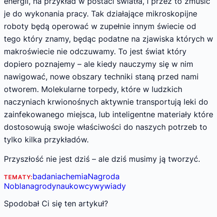
energii, na przykład w postaci światła, i przez to zmusić
je do wykonania pracy. Tak działające mikroskopijne
roboty będą operować w zupełnie innym świecie od
tego który znamy, będąc podatne na zjawiska których w
makroświecie nie odczuwamy. To jest świat który
dopiero poznajemy – ale kiedy nauczymy się w nim
nawigować, nowe obszary techniki staną przed nami
otworem. Molekularne torpedy, które w ludzkich
naczyniach krwionośnych aktywnie transportują leki do
zainfekowanego miejsca, lub inteligentne materiały które
dostosowują swoje właściwości do naszych potrzeb to
tylko kilka przykładów.
Przyszłość nie jest dziś – ale dziś musimy ją tworzyć.
badania
chemia
Nagroda
TEMATY:
Nobla
nagrody
naukowcy
wywiady
Spodobał Ci się ten artykuł?