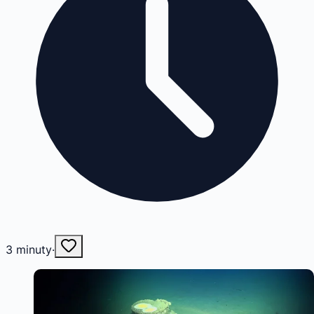
3
minuty
·