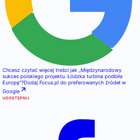
Chcesz czytać więcej treści jak
„
Międzynarodowy
sukces polskiego projektu. Łódzka turbina podbiła
Europę
"
?
Dodaj Focus.pl do preferowanych źródeł w
Google
UDOSTĘPNIJ