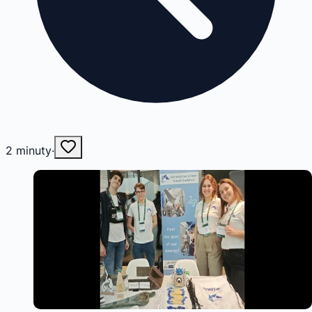
2
minuty
·