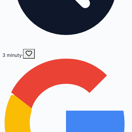
3
minuty
·