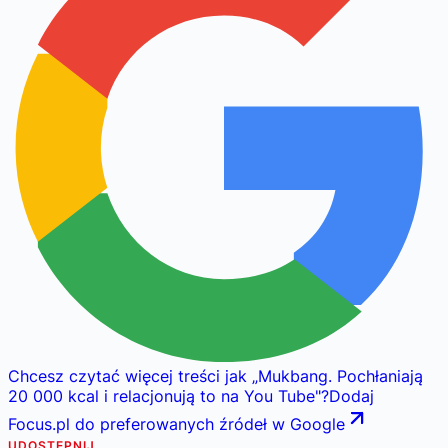
Chcesz czytać więcej treści jak
„
Mukbang. Pochłaniają
20 000 kcal i relacjonują to na You Tube
"
?
Dodaj
Focus.pl do preferowanych źródeł w Google
UDOSTĘPNIJ