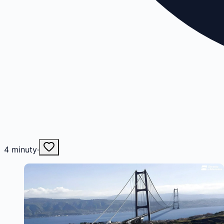
4
minuty
·