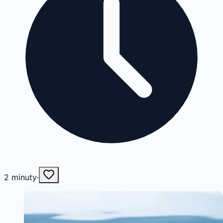
2
minuty
·