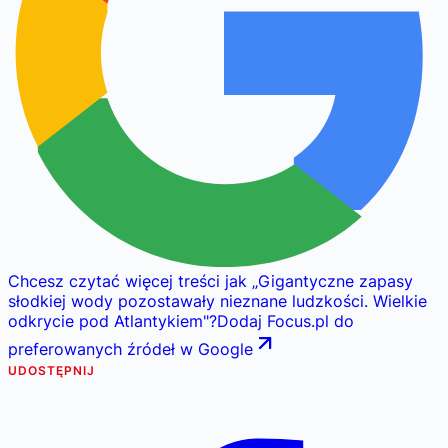
Chcesz czytać więcej treści jak
„
Gigantyczne zapasy
słodkiej wody pozostawały nieznane ludzkości. Wielkie
odkrycie pod Atlantykiem
"
?
Dodaj Focus.pl do
preferowanych źródeł w Google
UDOSTĘPNIJ