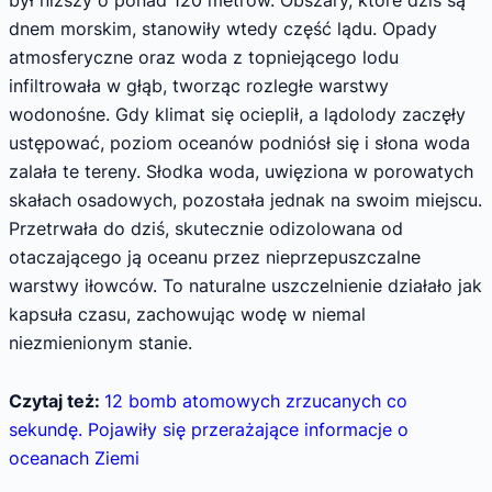
dnem morskim, stanowiły wtedy część lądu. Opady
atmosferyczne oraz woda z topniejącego lodu
infiltrowała w głąb, tworząc rozległe warstwy
wodonośne. Gdy klimat się ocieplił, a lądolody zaczęły
ustępować, poziom oceanów podniósł się i słona woda
zalała te tereny. Słodka woda, uwięziona w porowatych
skałach osadowych, pozostała jednak na swoim miejscu.
Przetrwała do dziś, skutecznie odizolowana od
otaczającego ją oceanu przez nieprzepuszczalne
warstwy iłowców. To naturalne uszczelnienie działało jak
kapsuła czasu, zachowując wodę w niemal
niezmienionym stanie.
Czytaj też:
12 bomb atomowych zrzucanych co
sekundę. Pojawiły się przerażające informacje o
oceanach Ziemi