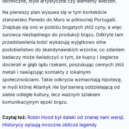
techniczne, style artystyczne czy elementy wierzeń.
Na pierwszy plan wysuwa się w tym kontekście
stanowisko Penedo do Muro w północnej Portugalii.
Znajduje się ono w pobliżu bogatych złóż cyny, a więc
surowca niezbędnego do produkcji brązu. Odkryte tam
przedstawienia łodzi wykazują wyjątkowo silne
podobieństwo do skandynawskich wzorów, co zdaniem
badaczy może świadczyć o tym, że kupcy i żeglarze
docierali w głąb lądu rzekami, poszukując cennych złóż
metali i nawiązując kontakty z lokalnymi
społecznościami. Takie odkrycia wzmacniają hipotezę,
w myśl której Atlantyk nie był barierą oddzielającą od
siebie odległe kultury, lecz ważnym szlakiem
komunikacyjnym epoki brązu.
Czytaj też:
Robin Hood był daleki od znanej nam wersji.
Historycy opisują mroczne oblicze legendy