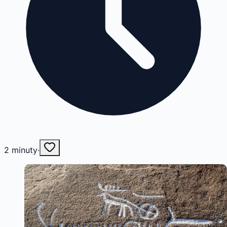
2
minuty
·