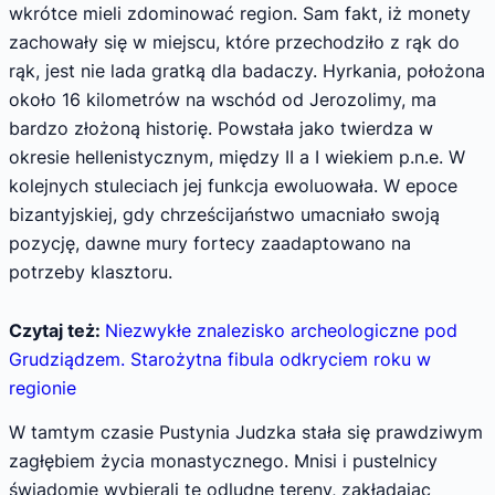
wkrótce mieli zdominować region. Sam fakt, iż monety
zachowały się w miejscu, które przechodziło z rąk do
rąk, jest nie lada gratką dla badaczy. Hyrkania, położona
około 16 kilometrów na wschód od Jerozolimy, ma
bardzo złożoną historię. Powstała jako twierdza w
okresie hellenistycznym, między II a I wiekiem p.n.e. W
kolejnych stuleciach jej funkcja ewoluowała. W epoce
bizantyjskiej, gdy chrześcijaństwo umacniało swoją
pozycję, dawne mury fortecy zaadaptowano na
potrzeby klasztoru.
Czytaj też:
Niezwykłe znalezisko archeologiczne pod
Grudziądzem. Starożytna fibula odkryciem roku w
regionie
W tamtym czasie Pustynia Judzka stała się prawdziwym
zagłębiem życia monastycznego. Mnisi i pustelnicy
świadomie wybierali te odludne tereny, zakładając