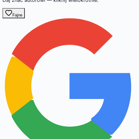
Daj znać autorowi — kliknij wielokrotnie.
Fajne