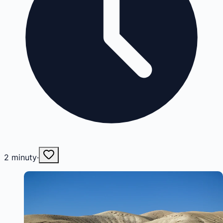
2
minuty
·