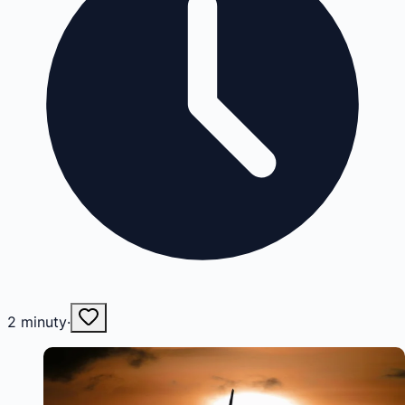
2
minuty
·