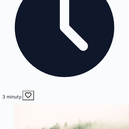
3
minuty
·