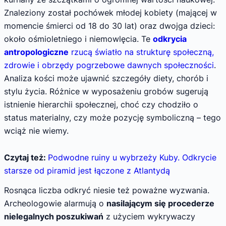
Znaleziony został pochówek młodej kobiety (mającej w
momencie śmierci od 18 do 30 lat) oraz dwojga dzieci:
około ośmioletniego i niemowlęcia. Te
odkrycia
antropologiczne
rzucą światło na strukturę społeczną,
zdrowie i obrzędy pogrzebowe dawnych społeczności
.
Analiza kości może ujawnić szczegóły diety, chorób i
stylu życia. Różnice w wyposażeniu grobów sugerują
istnienie hierarchii społecznej, choć czy chodziło o
status materialny, czy może pozycję symboliczną – tego
wciąż nie wiemy.
Czytaj też:
Podwodne ruiny u wybrzeży Kuby. Odkrycie
starsze od piramid jest łączone z Atlantydą
Rosnąca liczba odkryć niesie też poważne wyzwania.
Archeologowie alarmują o
nasilającym się procederze
nielegalnych poszukiwań
z użyciem wykrywaczy