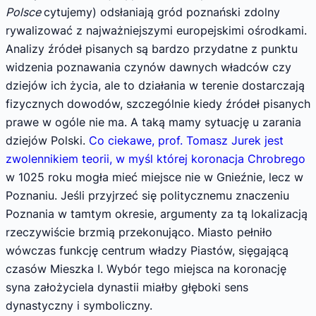
Polsce
cytujemy) odsłaniają gród poznański zdolny
rywalizować z najważniejszymi europejskimi ośrodkami.
Analizy źródeł pisanych są bardzo przydatne z punktu
widzenia poznawania czynów dawnych władców czy
dziejów ich życia, ale to działania w terenie dostarczają
fizycznych dowodów, szczególnie kiedy źródeł pisanych
prawe w ogóle nie ma. A taką mamy sytuację u zarania
dziejów Polski.
Co ciekawe, prof. Tomasz Jurek jest
zwolennikiem teorii, w myśl której koronacja Chrobrego
w 1025 roku mogła mieć miejsce nie w Gnieźnie, lecz w
Poznaniu. Jeśli przyjrzeć się politycznemu znaczeniu
Poznania w tamtym okresie, argumenty za tą lokalizacją
rzeczywiście brzmią przekonująco. Miasto pełniło
wówczas funkcję centrum władzy Piastów, sięgającą
czasów Mieszka I. Wybór tego miejsca na koronację
syna założyciela dynastii miałby głęboki sens
dynastyczny i symboliczny.