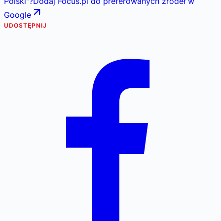
Polski
"
?
Dodaj Focus.pl do preferowanych źródeł w
Google
UDOSTĘPNIJ