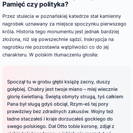
Pamięć czy polityka?
Przez stulecia w poznańskiej katedrze stał kamienny
nagrobek uznawany za miejsce spoczynku pierwszego
króla. Historia tego monumentu jest jednak bardziej
złożona, niż się powszechnie sądzi. Inskrypcja na
nagrobku nie pozostawia wątpliwości co do jej
charakteru. W polskim tłumaczeniu głosiła:
Spoczął tu w grobu głębi książę zacny, duszy
gołębiej. Chabry jest twoje miano – miej wiecznie
glorię świetlaną. Świętą obmyty strugą, tyś całkiem
Pana był sługą gdyś obciął, Rzym-eś tej pory
prawdziwy bez zdradnych zakusów. Wojny też
ładne staczałeś i kraje dorzucałeś gockiego do
swego polskiego. Dał Otto tobie koronę, zdjął z