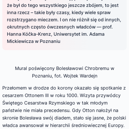
że był do tego wszystkiego jeszcze zbójem, to jest
inna rzecz – takie były czasy, kiedy wiele spraw
rozstrzygano mieczem. I on nie różnił się od innych,
okrutnych często ówczesnych władców — prof.
Hanna Kóčka-Krenz, Uniwersytet im. Adama
Mickiewicza w Poznaniu
Mural poświęcony Bolesławowi Chrobremu w
Poznaniu, fot. Wojtek Wardejn
Przełomem w drodze do korony okazało się spotkanie z
cesarzem Ottonem III w roku 1000. Wizyta przywódcy
Świętego Cesarstwa Rzymskiego w tak młodym
państwie nie miała precedensu. Gdy Otton nałożył na
skronie Bolesława swój diadem, stało się jasne, że polski
władca awansował w hierarchii średniowiecznej Europy.