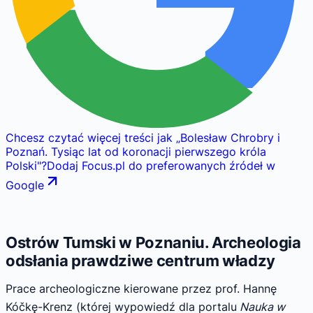
Chcesz czytać więcej treści jak
„
Bolesław Chrobry i
Poznań. Tysiąc lat od koronacji pierwszego króla
Polski
"
?
Dodaj Focus.pl do preferowanych źródeł w
Google
Ostrów Tumski w Poznaniu. Archeologia
odsłania prawdziwe centrum władzy
Prace archeologiczne kierowane przez prof. Hannę
Kóčkę-Krenz (której wypowiedź dla portalu
Nauka w