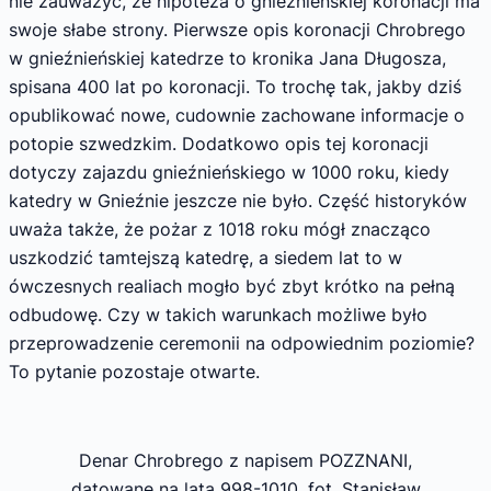
nie zauważyć, że hipoteza o gnieźnieńskiej koronacji ma
swoje słabe strony. Pierwsze opis koronacji Chrobrego
w gnieźnieńskiej katedrze to kronika Jana Długosza,
spisana 400 lat po koronacji. To trochę tak, jakby dziś
opublikować nowe, cudownie zachowane informacje o
potopie szwedzkim. Dodatkowo opis tej koronacji
dotyczy zajazdu gnieźnieńskiego w 1000 roku, kiedy
katedry w Gnieźnie jeszcze nie było. Część historyków
uważa także, że pożar z 1018 roku mógł znacząco
uszkodzić tamtejszą katedrę, a siedem lat to w
ówczesnych realiach mogło być zbyt krótko na pełną
odbudowę. Czy w takich warunkach możliwe było
przeprowadzenie ceremonii na odpowiednim poziomie?
To pytanie pozostaje otwarte.
Denar Chrobrego z napisem POZZNANI,
datowane na lata 998-1010, fot. Stanisław