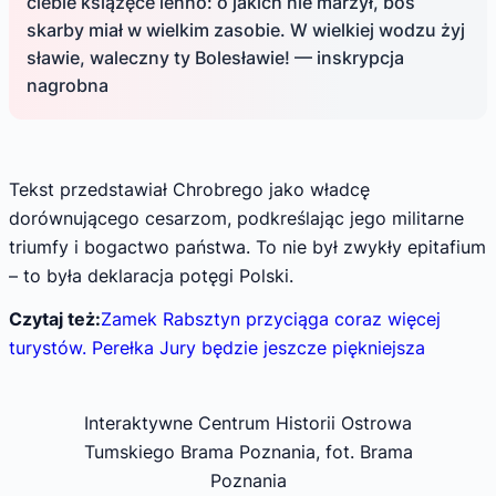
ciebie książęce lenno: o jakich nie marzył, boś
skarby miał w wielkim zasobie. W wielkiej wodzu żyj
sławie, waleczny ty Bolesławie! — inskrypcja
nagrobna
Tekst przedstawiał Chrobrego jako władcę
dorównującego cesarzom, podkreślając jego militarne
triumfy i bogactwo państwa. To nie był zwykły epitafium
– to była deklaracja potęgi Polski.
Czytaj też:
Zamek Rabsztyn przyciąga coraz więcej
turystów. Perełka Jury będzie jeszcze piękniejsza
Interaktywne Centrum Historii Ostrowa
Tumskiego Brama Poznania, fot. Brama
Poznania