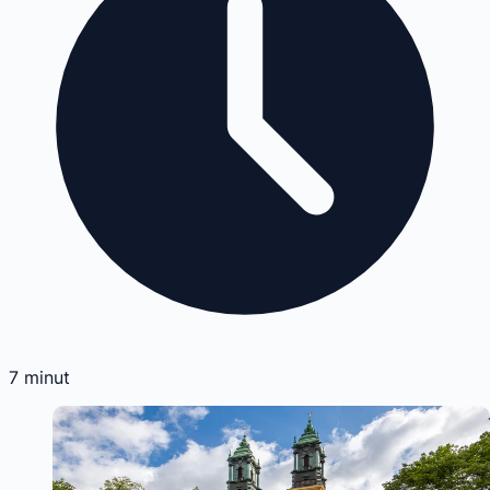
7
minut