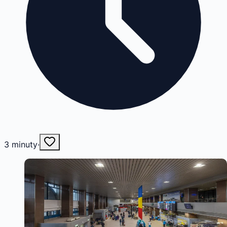
3
minuty
·