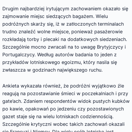
Drugim najbardziej irytującym zachowaniem okazało się
zajmowanie miejsc siedzących bagażem. Wielu
podróżnych skarży się, iż w zatłoczonych terminalach
trudno znaleźć wolne miejsce, ponieważ pasażerowie
rozkładają torby i plecaki na dodatkowych siedzeniach.
Szczególnie mocno zwracali na to uwagę Brytyjczycy i
Portugalczycy. Według autorów badania to jeden z
przykładów lotniskowego egoizmu, który nasila się
zwłaszcza w godzinach największego ruchu.
Ankieta wykazała również, że podróżni wyjątkowo źle
reagują na pozostawianie śmieci w poczekalniach i przy
gate’ach. Zdaniem respondentów widok pustych kubków
po kawie, opakowań po jedzeniu czy pozostawionych
gazet staje się na wielu lotniskach codziennością.
Szczególnie krytyczni wobec takich zachowań okazali
się Francuzi i Niemcy. Dla wielu osób lotnisko jest