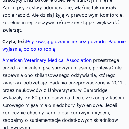
pasożyty oraz bakterie obecne w surowym mięsie.
Zanim psy zostały udomowione, właśnie tak musiały
sobie radzić. Ale dzisiaj żyją w prawdziwym komforcie,
zupełnie innej rzeczywistości – zresztą jak większość
zwierząt.
Czytaj też:
Psy kiwają głowami nie bez powodu. Badanie
wyjaśnia, po co to robią
American Veterinary Medical Association
przestrzega
przed karmieniem psa surowym mięsem, ponieważ nie
zapewnia ono zbilansowanego odżywiania, którego
zwierzak potrzebuje. Badania przeprowadzone w 2011 r.
przez naukowców z Uniwersytetu w Cambridge
wykazały, że 60 proc. psów na diecie złożonej z kości i
surowego mięsa miało niedobory żywieniowe. Jeżeli
koniecznie chcemy karmić psa surowym mięsem,
zadbajmy o suplementacje dodatkowych składników
odżywczych.