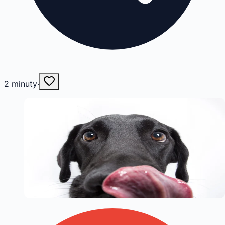
2
minuty
·