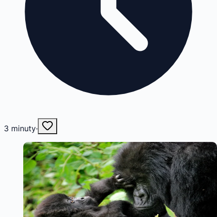
3
minuty
·