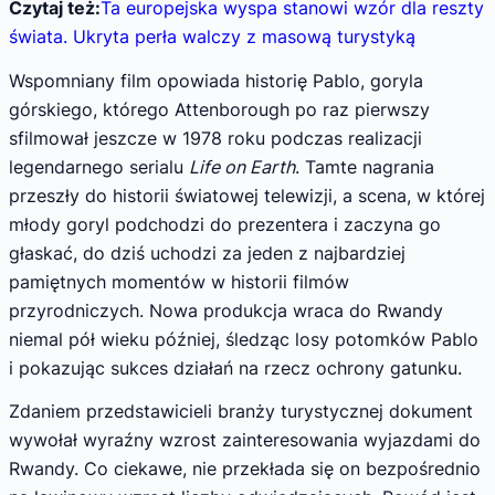
Czytaj też:
Ta europejska wyspa stanowi wzór dla reszty
świata. Ukryta perła walczy z masową turystyką
Wspomniany film opowiada historię Pablo, goryla
górskiego, którego Attenborough po raz pierwszy
sfilmował jeszcze w 1978 roku podczas realizacji
legendarnego serialu
Life on Earth
. Tamte nagrania
przeszły do historii światowej telewizji, a scena, w której
młody goryl podchodzi do prezentera i zaczyna go
głaskać, do dziś uchodzi za jeden z najbardziej
pamiętnych momentów w historii filmów
przyrodniczych. Nowa produkcja wraca do Rwandy
niemal pół wieku później, śledząc losy potomków Pablo
i pokazując sukces działań na rzecz ochrony gatunku.
Zdaniem przedstawicieli branży turystycznej dokument
wywołał wyraźny wzrost zainteresowania wyjazdami do
Rwandy. Co ciekawe, nie przekłada się on bezpośrednio