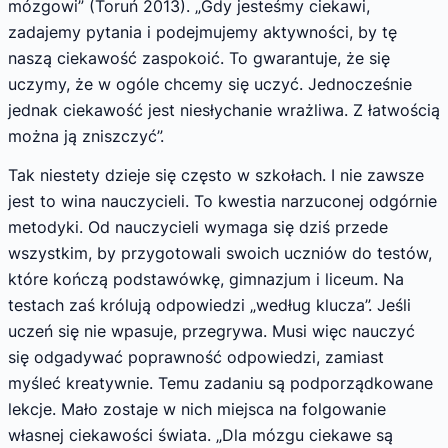
mózgowi” (Toruń 2013). „Gdy jesteśmy ciekawi,
zadajemy pytania i podejmujemy aktywności, by tę
naszą ciekawość zaspokoić. To gwarantuje, że się
uczymy, że w ogóle chcemy się uczyć. Jednocześnie
jednak ciekawość jest niesłychanie wrażliwa. Z łatwością
można ją zniszczyć”.
Tak niestety dzieje się często w szkołach. I nie zawsze
jest to wina nauczycieli. To kwestia narzuconej odgórnie
metodyki. Od nauczycieli wymaga się dziś przede
wszystkim, by przygotowali swoich uczniów do testów,
które kończą podstawówkę, gimnazjum i liceum. Na
testach zaś królują odpowiedzi „według klucza”. Jeśli
uczeń się nie wpasuje, przegrywa. Musi więc nauczyć
się odgadywać poprawność odpowiedzi, zamiast
myśleć kreatywnie. Temu zadaniu są podporządkowane
lekcje. Mało zostaje w nich miejsca na folgowanie
własnej ciekawości świata. „Dla mózgu ciekawe są