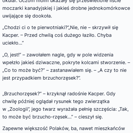
okular. Oczom moim ukazały się prześwietlone liście
moczarki kanadyjskiej i jakieś drobne jednokomórkowce
uwijające się dookoła.
„Chodzi ci o te pierwotniaki?”„Nie, nie – skrzywił się
Kacper. – Przed chwilą coś dużego łaziło. Chyba
uciekło…”
„O, jest!” – zawołałem nagle, gdy w pole widzenia
wpełzło jakieś dziwaczne, pokryte kolcami stworzenie. –
„Co to może być?” – zastanawiałem się. – „A czy to nie
jest przypadkiem brzuchorzęsek?”.
„Brzuchorzęsek?” – krzyknął radośnie Kacper. Gdy
chwilę później oglądał rysunek tego zwierzątka
w „Zoologii”, jego twarz wyrażała pełnię szczęścia: „Tak,
to może być brzucho-rzęsek…” – cieszył się.
Zapewne większość Polaków, ba, nawet mieszkańców