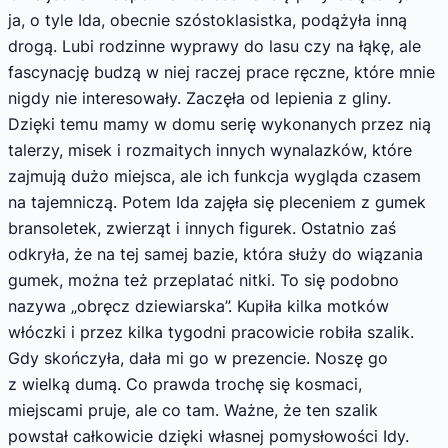
ja, o tyle Ida, obecnie szóstoklasistka, podążyła inną
drogą. Lubi rodzinne wyprawy do lasu czy na łąkę, ale
fascynację budzą w niej raczej prace ręczne, które mnie
nigdy nie interesowały. Zaczęła od lepienia z gliny.
Dzięki temu mamy w domu serię wykonanych przez nią
talerzy, misek i rozmaitych innych wynalazków, które
zajmują dużo miejsca, ale ich funkcja wygląda czasem
na tajemniczą. Potem Ida zajęła się pleceniem z gumek
bransoletek, zwierząt i innych figurek. Ostatnio zaś
odkryła, że na tej samej bazie, która służy do wiązania
gumek, można też przeplatać nitki. To się podobno
nazywa „obręcz dziewiarska”. Kupiła kilka motków
włóczki i przez kilka tygodni pracowicie robiła szalik.
Gdy skończyła, dała mi go w prezencie. Noszę go
z wielką dumą. Co prawda trochę się kosmaci,
miejscami pruje, ale co tam. Ważne, że ten szalik
powstał całkowicie dzięki własnej pomysłowości Idy.