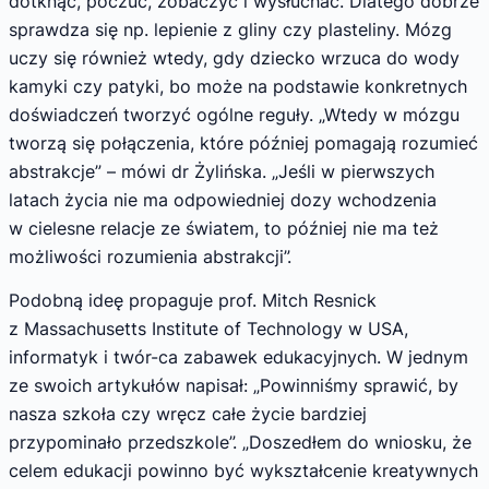
dotknąć, poczuć, zobaczyć i wysłuchać. Dlatego dobrze
sprawdza się np. lepienie z gliny czy plasteliny. Mózg
uczy się również wtedy, gdy dziecko wrzuca do wody
kamyki czy patyki, bo może na podstawie konkretnych
doświadczeń tworzyć ogólne reguły. „Wtedy w mózgu
tworzą się połączenia, które później pomagają rozumieć
abstrakcje” – mówi dr Żylińska. „Jeśli w pierwszych
latach życia nie ma odpowiedniej dozy wchodzenia
w cielesne relacje ze światem, to później nie ma też
możliwości rozumienia abstrakcji”.
Podobną ideę propaguje prof. Mitch Resnick
z Massachusetts Institute of Technology w USA,
informatyk i twór-ca zabawek edukacyjnych. W jednym
ze swoich artykułów napisał: „Powinniśmy sprawić, by
nasza szkoła czy wręcz całe życie bardziej
przypominało przedszkole”. „Doszedłem do wniosku, że
celem edukacji powinno być wykształcenie kreatywnych