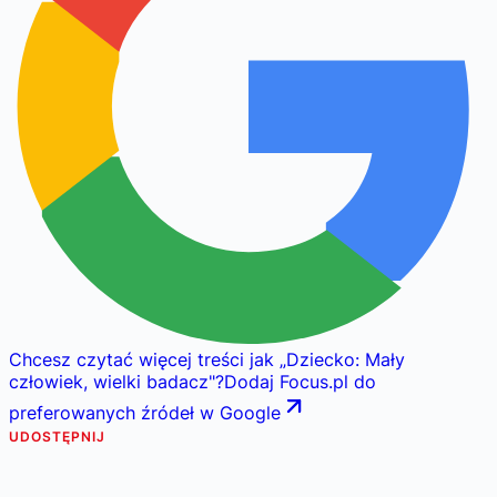
Chcesz czytać więcej treści jak
„
Dziecko: Mały
człowiek, wielki badacz
"
?
Dodaj Focus.pl do
preferowanych źródeł w Google
UDOSTĘPNIJ