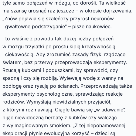
tyle samo połączeń w mózgu, co dorośli. Ta wielkość
ma szansę urosnąć raz jeszcze – w okresie dojrzewania.
„Znów pojawia się szaleńczy przyrost neuronów
i gwałtowne podstrzyganie” – pisze naukowiec.
I to właśnie z powodu tak dużej liczby połączeń
w mózgu trzylatki po prostu kipią kreatywnością
i ciekawością. Aby zrozumieć zasady fizyki rządzące
światem, bez przerwy przeprowadzają eksperymenty.
Rzucają kubkami i poduszkami, by sprawdzić, czy
spadną i czy się rozbiją. Wylewają wodę z wanny na
podłogę oraz rysują po ścianach. Przeprowadzają także
eksperymenty psychologiczne, sprawdzając reakcje
rodziców. Wymyślają niewidzialnych przyjaciół,
z którymi rozmawiają. Ciągle bawią się „w udawanie”,
pijąc niewidoczną herbatę z kubków czy walcząc
z wyimaginowanym smokiem. „Z tej niepohamowanej
eksploracji płynie ewolucyjna korzyść – dzieci są