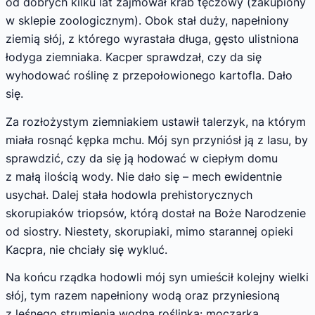
od dobrych kilku lat zajmował krab tęczowy (zakupiony
w sklepie zoologicznym). Obok stał duży, napełniony
ziemią słój, z którego wyrastała długa, gęsto ulistniona
łodyga ziemniaka. Kacper sprawdzał, czy da się
wyhodować roślinę z przepołowionego kartofla. Dało
się.
Za rozłożystym ziemniakiem ustawił talerzyk, na którym
miała rosnąć kępka mchu. Mój syn przyniósł ją z lasu, by
sprawdzić, czy da się ją hodować w ciepłym domu
z małą ilością wody. Nie dało się – mech ewidentnie
usychał. Dalej stała hodowla prehistorycznych
skorupiaków triopsów, którą dostał na Boże Narodzenie
od siostry. Niestety, skorupiaki, mimo starannej opieki
Kacpra, nie chciały się wykluć.
Na końcu rządka hodowli mój syn umieścił kolejny wielki
słój, tym razem napełniony wodą oraz przyniesioną
z leśnego strumienia wodną roślinką: moczarką