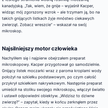
kanadyjską. „Tak, wiem, że gnije – wyjaśnił Kacper,
widząc mój zgorszony wzrok – ale trzymam ją, bo na
takich gnijących listkach żyje mnóstwo ciekawych
zwierząt. Zobacz wreszcie” – wskazał na swój
mikroskop.
Najsilniejszy motor człowieka
Nachyliłem się i najpierw obejrzałem preparat
mikroskopowy. Kacper przygotował go samodzielnie.
Gnijący listek moczarki wraz z paroma kroplami wody
położył na szkiełku podstawowym, po czym całość
przykrył szkiełkiem nakrywkowym. Następnie preparat
umieścił na stoliku swojego mikroskopu, włączył światło
i ustawił odpowiedni obiektyw. „Widzisz to dziwne
zwierzę?” – zapytał, kiedy w końcu zerknąłem przez