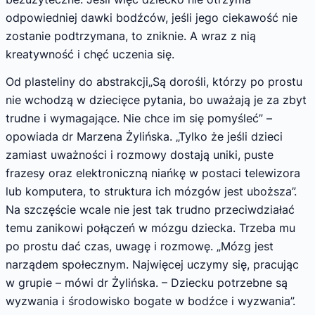
odpowiedniej dawki bodźców, jeśli jego ciekawość nie
zostanie podtrzymana, to zniknie. A wraz z nią
kreatywność i chęć uczenia się.
Od plasteliny do abstrakcji„Są dorośli, którzy po prostu
nie wchodzą w dziecięce pytania, bo uważają je za zbyt
trudne i wymagające. Nie chce im się pomyśleć” –
opowiada dr Marzena Żylińska. „Tylko że jeśli dzieci
zamiast uważności i rozmowy dostają uniki, puste
frazesy oraz elektroniczną niańkę w postaci telewizora
lub komputera, to struktura ich mózgów jest uboższa”.
Na szczęście wcale nie jest tak trudno przeciwdziałać
temu zanikowi połączeń w mózgu dziecka. Trzeba mu
po prostu dać czas, uwagę i rozmowę. „Mózg jest
narządem społecznym. Najwięcej uczymy się, pracując
w grupie – mówi dr Żylińska. – Dziecku potrzebne są
wyzwania i środowisko bogate w bodźce i wyzwania”.