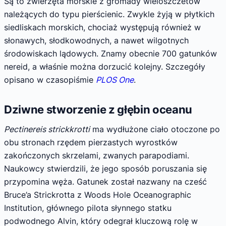
Są to zwierzęta morskie z gromady wieloszczetów
należących do typu pierścienic. Zwykle żyją w płytkich
siedliskach morskich, chociaż występują również w
słonawych, słodkowodnych, a nawet wilgotnych
środowiskach lądowych. Znamy obecnie 700 gatunków
nereid, a właśnie można dorzucić kolejny. Szczegóły
opisano w czasopiśmie
PLOS One
.
Dziwne stworzenie z głębin oceanu
Pectinereis strickkrotti
ma wydłużone ciało otoczone po
obu stronach rzędem pierzastych wyrostków
zakończonych skrzelami, zwanych parapodiami.
Naukowcy stwierdzili, że jego sposób poruszania się
przypomina węża. Gatunek został nazwany na cześć
Bruce’a Strickrotta z Woods Hole Oceanographic
Institution, głównego pilota słynnego statku
podwodnego Alvin, który odegrał kluczową rolę w