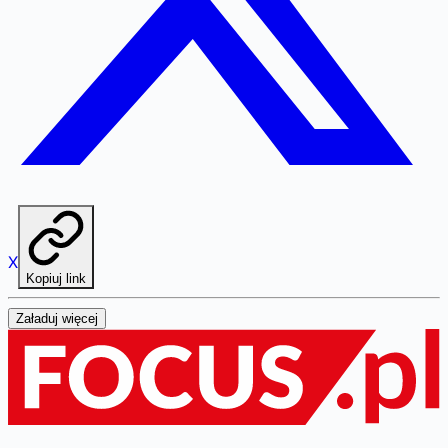
X
Kopiuj link
Załaduj więcej