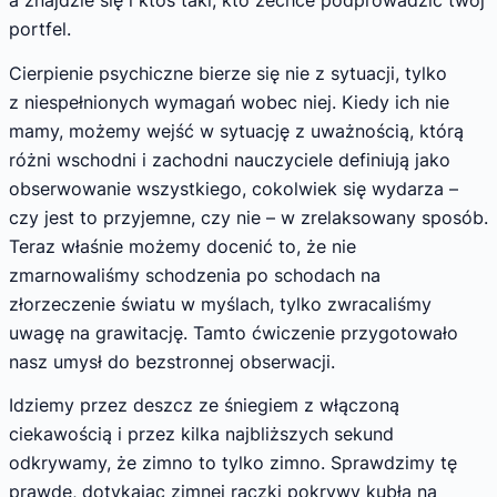
a znajdzie się i ktoś taki, kto zechce podprowadzić twój
portfel.
Cierpienie psychiczne bierze się nie z sytuacji, tylko
z niespełnionych wymagań wobec niej. Kiedy ich nie
mamy, możemy wejść w sytuację z uważnością, którą
różni wschodni i zachodni nauczyciele definiują jako
obserwowanie wszystkiego, cokolwiek się wydarza –
czy jest to przyjemne, czy nie – w zrelaksowany sposób.
Teraz właśnie możemy docenić to, że nie
zmarnowaliśmy schodzenia po schodach na
złorzeczenie światu w myślach, tylko zwracaliśmy
uwagę na grawitację. Tamto ćwiczenie przygotowało
nasz umysł do bezstronnej obserwacji.
Idziemy przez deszcz ze śniegiem z włączoną
ciekawością i przez kilka najbliższych sekund
odkrywamy, że zimno to tylko zimno. Sprawdzimy tę
prawdę, dotykając zimnej rączki pokrywy kubła na