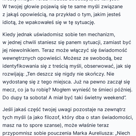
W twojej głowie pojawią się te same myśli związane
z jakąś opowieścią, na przykład o tym, jakim jesteś
idiotą, że wpakowałeś się w tę sytuację.
Kiedy jednak uświadomisz sobie ten mechanizm,
w jednej chwili staniesz się panem sytuacji, zamiast być
jej niewolnikiem. Teraz może włączyć się świadomość
wewnętrznych opowieści. Możesz ze swobodą, bez
identyfikowania się z treścią myśli, obserwować, jak się
rozwijają: „Ten deszcz się nigdy nie skończy. Nie
wydostanę się z tego miejsca. Już na pewno zaczął się
mecz, co ja tu robię? Mogłem wynieść te śmieci później.
Do dupy ta sobota! A miał być taki świetny weekend”.
Jeśli jakaś część twojej uwagi pozostaje na zewnątrz
tych myśli (a jako filozof, który dba o stan świadomości,
masz na to spore szanse), może właśnie teraz
przypomnisz sobie pouczenia Marka Aureliusza: „Niech