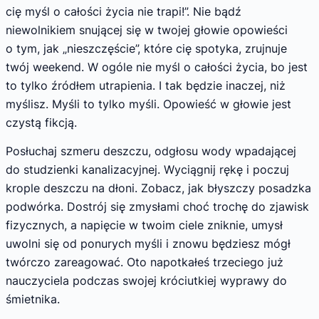
cię myśl o całości życia nie trapi!”. Nie bądź
niewolnikiem snującej się w twojej głowie opowieści
o tym, jak „nieszczęście”, które cię spotyka, zrujnuje
twój weekend. W ogóle nie myśl o całości życia, bo jest
to tylko źródłem utrapienia. I tak będzie inaczej, niż
myślisz. Myśli to tylko myśli. Opowieść w głowie jest
czystą fikcją.
Posłuchaj szmeru deszczu, odgłosu wody wpadającej
do studzienki kanalizacyjnej. Wyciągnij rękę i poczuj
krople deszczu na dłoni. Zobacz, jak błyszczy posadzka
podwórka. Dostrój się zmysłami choć trochę do zjawisk
fizycznych, a napięcie w twoim ciele zniknie, umysł
uwolni się od ponurych myśli i znowu będziesz mógł
twórczo zareagować. Oto napotkałeś trzeciego już
nauczyciela podczas swojej króciutkiej wyprawy do
śmietnika.