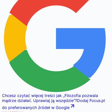
Chcesz czytać więcej treści jak
„
Filozofia pozwala
mądrze działać. Uprawiaj ją wszędzie
"
?
Dodaj Focus.pl
do preferowanych źródeł w Google