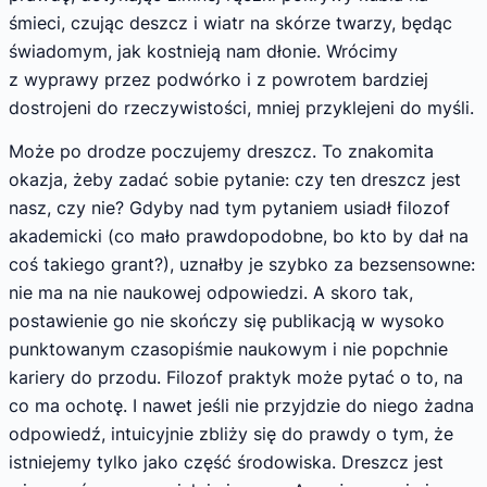
śmieci, czując deszcz i wiatr na skórze twarzy, będąc
świadomym, jak kostnieją nam dłonie. Wrócimy
z wyprawy przez podwórko i z powrotem bardziej
dostrojeni do rzeczywistości, mniej przyklejeni do myśli.
Może po drodze poczujemy dreszcz. To znakomita
okazja, żeby zadać sobie pytanie: czy ten dreszcz jest
nasz, czy nie? Gdyby nad tym pytaniem usiadł filozof
akademicki (co mało prawdopodobne, bo kto by dał na
coś takiego grant?), uznałby je szybko za bezsensowne:
nie ma na nie naukowej odpowiedzi. A skoro tak,
postawienie go nie skończy się publikacją w wysoko
punktowanym czasopiśmie naukowym i nie popchnie
kariery do przodu. Filozof praktyk może pytać o to, na
co ma ochotę. I nawet jeśli nie przyjdzie do niego żadna
odpowiedź, intuicyjnie zbliży się do prawdy o tym, że
istniejemy tylko jako część środowiska. Dreszcz jest