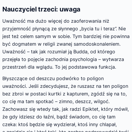
Nauczyciel trzeci: uwaga
Uważność ma dużo więcej do zaoferowania niż
przyjemność płynącą ze słynnego „bycia tu i teraz”. Nie
jest też celem samym w sobie. Tym bardziej nie powinna
być dogmatem w religii zwanej samodoskonaleniem.
Uważność – tak jak rozumiał ją Budda, od którego
przejęła to pojęcie zachodnia psychologia – wytwarza
przestrzeń dla wglądu. To jej podstawowa funkcja.
Błyszczące od deszczu podwórko to poligon
uważności. Jeśli zdecydujesz, że ruszasz na ten poligon
bez zbroi w postaci kurtki z kapturem, zgódź się na to,
co cię ma tam spotkać – zimno, deszcz, wilgoć.
Zachowasz się wtedy tak, jak radzi Epiktet, który mówił,
że gdy idziesz do łaźni, bądź świadom, co cię tam
czeka: ktoś będzie się wydzierał, ktoś inny chlapał,