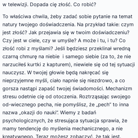
w telewizji. Dopada cię złość. Co robić?
To właściwa chwila, żeby zadać sobie pytanie na temat
natury twojego doświadczenia. Na przykład takie: czym
jest złość? Jak przejawia się w twoim doświadczeniu?
Czy jest w ciele, czy w umyśle? A może i tu, i tu? Co
złość robi z myślami? Jeśli będziesz przeklinał wredną
czarną chmurę na niebie i samego siebie (za to, że nie
narzuciłeś kurtki z kapturem), niewiele się od tej sytuacji
nauczysz. W twojej głowie będą nakręcać się
nieprzyjemne myśli, ciało napnie się niezdrowo, a co
gorsza nastąpi zapaść twojej świadomości. Mechanizm
stresu odetnie cię od otoczenia. Roztrząsając swojego
od-wiecznego pecha, nie pomyślisz, że „pech” to inna
nazwa „okazji do nauki”. Wiemy z badań
psychologicznych, że stresująca sytuacja sprawia, że
mamy tendencję do myślenia mechanicznego, a nie
kreatywnego. Teraz możesz zobaczyć, że tak jest.