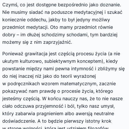
Czymś, co jest dostępne bezpośrednio jako doznanie.
Nie musimy siadać na poduszce medytacyjnej i szukać
koniecznie oddechu, jakby to był jedyny możliwy
przedmiot medytacji. Oto mamy przedmiot równie
dobry – im dłużej schodzimy schodami, tym bardziej
możemy się z nim zaprzyjaźnić.
Ponieważ grawitacja jest częścią procesu życia (a nie
ukutym kulturowo, subiektywnym konceptem), kiedy
powstanie między nami pewna intymność i zbliżymy się
do niej inaczej niż jako do teorii wyrażonej
w podręcznikach wzorem matematycznym, zacznie
pokazywać nam prawdę o procesie życia, którego
jesteśmy częścią. W końcu nauczy nas, że to nie nasze
ciało odczuwa przyjemność i ból, tylko nasz umysł,
który zabarwia pragnieniem albo awersją neutralne
doświadczenie. A to będzie pierwszy istotny krok
w stronę wolności, która jest udziałem filozofów.