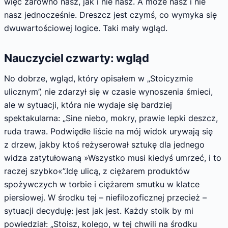
więc zarówno nasz, jak i nie nasz. A może nasz i nie
nasz jednocześnie. Dreszcz jest czymś, co wymyka się
dwuwartościowej logice. Taki mały wgląd.
Nauczyciel czwarty: wgląd
No dobrze, wgląd, który opisałem w „Stoicyzmie
ulicznym”, nie zdarzył się w czasie wynoszenia śmieci,
ale w sytuacji, która nie wydaje się bardziej
spektakularna: „Sine niebo, mokry, prawie lepki deszcz,
ruda trawa. Podwiędłe liście na mój widok urywają się
z drzew, jakby ktoś reżyserował sztukę dla jednego
widza zatytułowaną »Wszystko musi kiedyś umrzeć, i to
raczej szybko«”.Idę ulicą, z ciężarem produktów
spożywczych w torbie i ciężarem smutku w klatce
piersiowej. W środku tej – niefilozoficznej przecież –
sytuacji decyduję: jest jak jest. Każdy stoik by mi
powiedział: „Stoisz, kolego, w tej chwili na środku