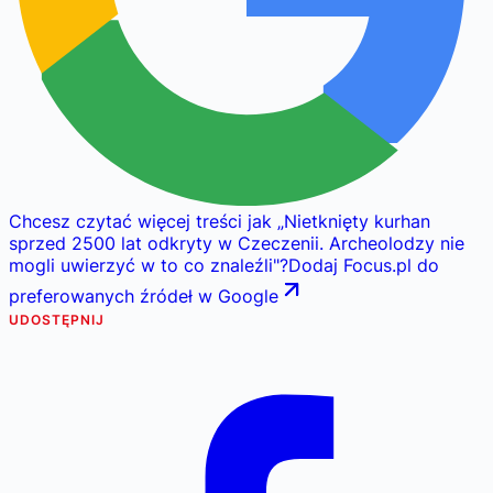
Chcesz czytać więcej treści jak
„
Nietknięty kurhan
sprzed 2500 lat odkryty w Czeczenii. Archeolodzy nie
mogli uwierzyć w to co znaleźli
"
?
Dodaj Focus.pl do
preferowanych źródeł w Google
UDOSTĘPNIJ