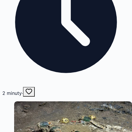
2
minuty
·