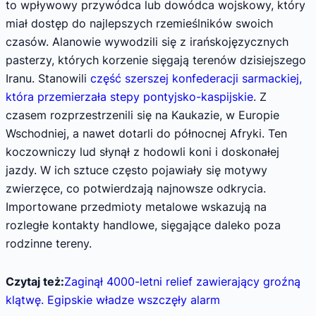
to wpływowy przywódca lub dowódca wojskowy, który
miał dostęp do najlepszych rzemieślników swoich
czasów. Alanowie wywodzili się z irańskojęzycznych
pasterzy, których korzenie sięgają terenów dzisiejszego
Iranu. Stanowili
część szerszej konfederacji sarmackiej,
która przemierzała stepy pontyjsko-kaspijskie
. Z
czasem rozprzestrzenili się na Kaukazie, w Europie
Wschodniej, a nawet dotarli do północnej Afryki. Ten
koczowniczy lud słynął z hodowli koni i doskonałej
jazdy. W ich sztuce często pojawiały się motywy
zwierzęce, co potwierdzają najnowsze odkrycia.
Importowane przedmioty metalowe wskazują na
rozległe kontakty handlowe, sięgające daleko poza
rodzinne tereny.
Czytaj też:
Zaginął 4000-letni relief zawierający groźną
klątwę. Egipskie władze wszczęły alarm