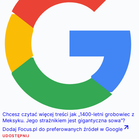
Chcesz czytać więcej treści jak
„
1400-letni grobowiec z
Meksyku. Jego strażnikiem jest gigantyczna sowa
"
?
Dodaj Focus.pl do preferowanych źródeł w Google
UDOSTĘPNIJ