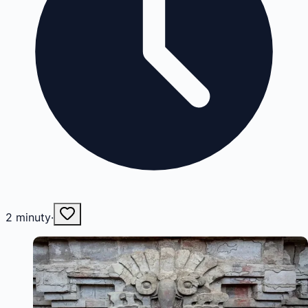
2
minuty
·