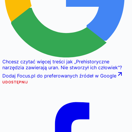
Chcesz czytać więcej treści jak
„
Prehistoryczne
narzędzia zawierają uran. Nie stworzył ich człowiek
"
?
Dodaj Focus.pl do preferowanych źródeł w Google
UDOSTĘPNIJ