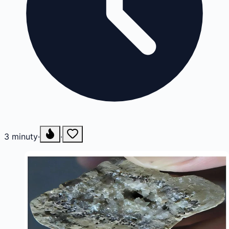
3
minuty
·
·