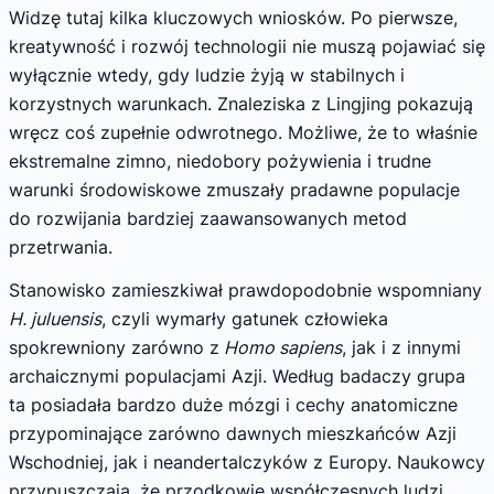
Widzę tutaj kilka kluczowych wniosków. Po pierwsze,
kreatywność i rozwój technologii nie muszą pojawiać się
wyłącznie wtedy, gdy ludzie żyją w stabilnych i
korzystnych warunkach. Znaleziska z Lingjing pokazują
wręcz coś zupełnie odwrotnego. Możliwe, że to właśnie
ekstremalne zimno, niedobory pożywienia i trudne
warunki środowiskowe zmuszały pradawne populacje
do rozwijania bardziej zaawansowanych metod
przetrwania.
Stanowisko zamieszkiwał prawdopodobnie wspomniany
H. juluensis
, czyli wymarły gatunek człowieka
spokrewniony zarówno z
Homo sapiens
, jak i z innymi
archaicznymi populacjami Azji. Według badaczy grupa
ta posiadała bardzo duże mózgi i cechy anatomiczne
przypominające zarówno dawnych mieszkańców Azji
Wschodniej, jak i neandertalczyków z Europy. Naukowcy
przypuszczają, że przodkowie współczesnych ludzi