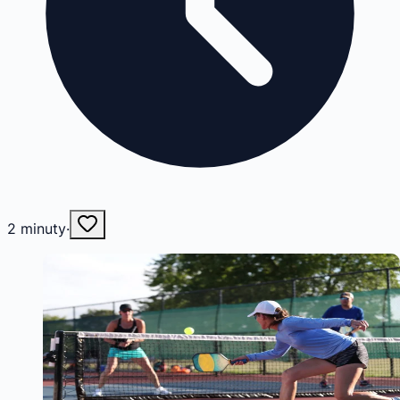
2
minuty
·