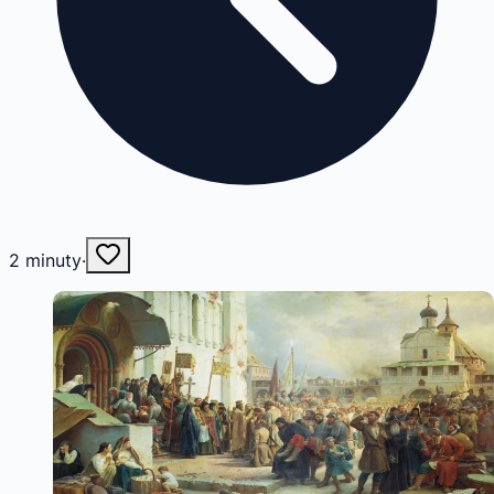
2
minuty
·