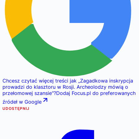
Chcesz czytać więcej treści jak
„
Zagadkowa inskrypcja
prowadzi do klasztoru w Rosji. Archeolodzy mówią o
przełomowej szansie
"
?
Dodaj Focus.pl do preferowanych
źródeł w Google
UDOSTĘPNIJ