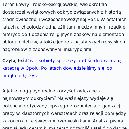
Teren Ławry Troicko-Siergijewskiej wielokrotnie
dostarczał wyjątkowych odkryć związanych z historią
średniowiecznej i wczesnonowożytnej Rosji. W ostatnich
latach archeolodzy odnaleźli tam między innymi rzadkie
matryce do tłoczenia religijnych znaków na elementach
ubioru mnichów, a także jedne z najstarszych rosyjskich
nagrobków z zachowanymi inskrypcjami.
Czytaj też:
Dwie kobiety spoczęły pod średniowieczną
katedrą w Opolu. Po latach dowiedzieliśmy się, co
mogło je łączyć
A jakie mogą być realne korzyści związane z
najnowszym odkryciem? Najważniejszy wydaje się
potencjał dotyczący lepszego zrozumienia organizacji
pracy w klasztornych warsztatach oraz relacji pomiędzy
zakonnikami a świeckimi rzemieślnikami. Analiza pisma
oraz składu ceramiki ma teraz pozwolić ustalić dokładne