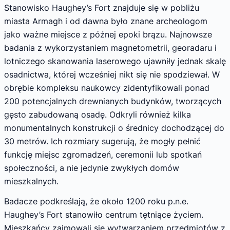
Stanowisko Haughey’s Fort znajduje się w pobliżu
miasta Armagh i od dawna było znane archeologom
jako ważne miejsce z późnej epoki brązu. Najnowsze
badania z wykorzystaniem magnetometrii, georadaru i
lotniczego skanowania laserowego ujawniły jednak skalę
osadnictwa, której wcześniej nikt się nie spodziewał. W
obrębie kompleksu naukowcy zidentyfikowali ponad
200 potencjalnych drewnianych budynków, tworzących
gęsto zabudowaną osadę. Odkryli również kilka
monumentalnych konstrukcji o średnicy dochodzącej do
30 metrów. Ich rozmiary sugerują, że mogły pełnić
funkcję miejsc zgromadzeń, ceremonii lub spotkań
społeczności, a nie jedynie zwykłych domów
mieszkalnych.
Badacze podkreślają, że około 1200 roku p.n.e.
Haughey’s Fort stanowiło centrum tętniące życiem.
Mieszkańcy zajmowali się wytwarzaniem przedmiotów z