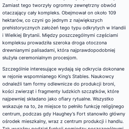
Zamiast tego tworzyły ogromny zewnętrzny obwód
otaczający cały kompleks. Obejmował on około 109
hektarów, co czyni go jednym z największych
prehistorycznych założeń tego typu odkrytych w Irlandii
i Wielkiej Brytanii. Między poszczególnymi częściami
kompleksu prowadziła szeroka droga otoczona
drewnianymi palisadami, która najprawdopodobniej
służyła ceremonialnym procesjom.
Szczególnie interesujące wydają się odkrycia dokonane
w rejonie wspomnianego King’s Stables. Naukowcy
odnaleźli tam formy odlewnicze do produkcji broni,
kości zwierząt i fragmenty ludzkich szczątków, które
najpewniej składano jako ofiary rytualne. Wszystko
wskazuje na to, że miejsce to pełniło funkcję religijnego
centrum, podczas gdy Haughey’s Fort stanowiło główny
ośrodek mieszkalny, wraz z centrum produkcji i handlu.
Tak wyraźny podział funkcji pomiędzy poszczególnymi