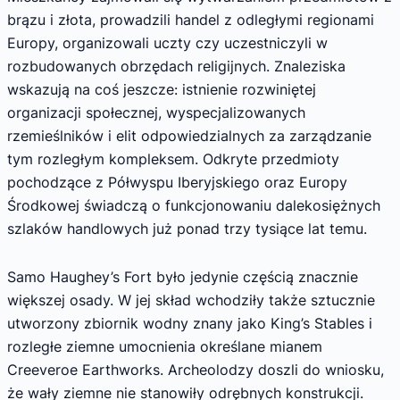
brązu i złota, prowadzili handel z odległymi regionami
Europy, organizowali uczty czy uczestniczyli w
rozbudowanych obrzędach religijnych. Znaleziska
wskazują na coś jeszcze: istnienie rozwiniętej
organizacji społecznej, wyspecjalizowanych
rzemieślników i elit odpowiedzialnych za zarządzanie
tym rozległym kompleksem. Odkryte przedmioty
pochodzące z Półwyspu Iberyjskiego oraz Europy
Środkowej świadczą o funkcjonowaniu dalekosiężnych
szlaków handlowych już ponad trzy tysiące lat temu.
Samo Haughey’s Fort było jedynie częścią znacznie
większej osady. W jej skład wchodziły także sztucznie
utworzony zbiornik wodny znany jako King’s Stables i
rozległe ziemne umocnienia określane mianem
Creeveroe Earthworks. Archeolodzy doszli do wniosku,
że wały ziemne nie stanowiły odrębnych konstrukcji.