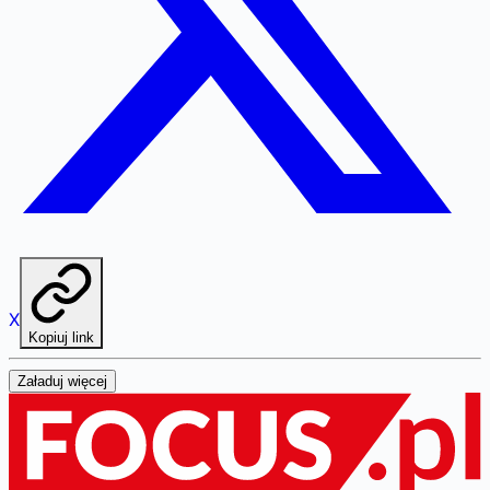
X
Kopiuj link
Załaduj więcej