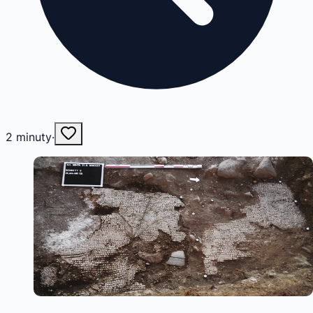
2
minuty
·