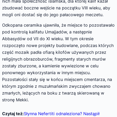
nich mała społeczność islamska, dla której kalif kazał
zbudować boczne wejście na początku VIII wieku, aby
mogli oni dostać się do jego pałacowego meczetu.
Odkopana ceramika ujawniła, że miejsce to pozostawało
pod kontrolą kalifatu Umajjadów, a następnie
Abbasydów od VII do XI wieku. W tym okresie
rozpoczęto nowe projekty budowlane, podczas których
część mozaik padła ofiarą kilofów używanych przez
religijnych obrazoburców, fragmenty starych murów
zostały zburzone, a kamienie wywiezione w celu
ponownego wykorzystania w innym miejscu.
Pozostałości stały się w końcu miejscem cmentarza, na
którym zgodnie z muzułmańskim zwyczajem chowano
zmarłych, leżących na boku z twarzą skierowaną w
stronę Mekki.
Czytaj też:
Słynna Nefertiti odnaleziona? Nastąpił