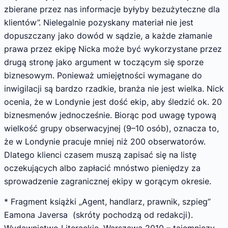
zbierane przez nas informacje byłyby bezużyteczne dla
klientów”. Nielegalnie pozyskany materiał nie jest
dopuszczany jako dowód w sądzie, a każde złamanie
prawa przez ekipę Nicka może być wykorzystane przez
drugą stronę jako argument w toczącym się sporze
biznesowym. Ponieważ umiejętności wymagane do
inwigilacji są bardzo rzadkie, branża nie jest wielka. Nick
ocenia, że w Londynie jest dość ekip, aby śledzić ok. 20
biznesmenów jednocześnie. Biorąc pod uwagę typową
wielkość grupy obserwacyjnej (9–10 osób), oznacza to,
że w Londynie pracuje mniej niż 200 obserwatorów.
Dlatego klienci czasem muszą zapisać się na listę
oczekujących albo zapłacić mnóstwo pieniędzy za
sprowadzenie zagranicznej ekipy w gorącym okresie.
* Fragment książki „Agent, handlarz, prawnik, szpieg”
Eamona Javersa (skróty pochodzą od redakcji).
Wydawnictwo Literackie, Warszawa 2010 – tajemniczy