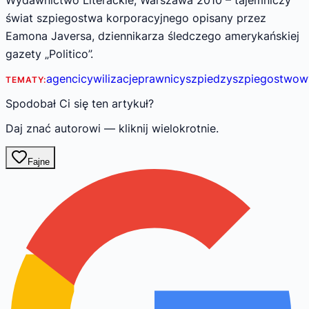
świat szpiegostwa korporacyjnego opisany przez
Eamona Javersa, dziennikarza śledczego amerykańskiej
gazety „Politico”.
agenci
cywilizacje
prawnicy
szpiedzy
szpiegostwo
w
TEMATY:
Spodobał Ci się ten artykuł?
Daj znać autorowi — kliknij wielokrotnie.
Fajne