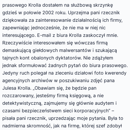
prasowego Krolla dostałem na służbową skrzynkę
gdzieś w połowie 2002 roku. Uprzejma pani rzecznik
dziękowała za zainteresowanie działalnością ich firmy,
zapewniając jednocześnie, że nie ma w niej nic
interesującego. E-mail z biura Krolla zaskoczył mnie.
Rzeczywiście interesowałem się wówczas firmą
demaskującą giełdowych malwersantów i szukającą
tajnych kont obalonych dyktatorów. Nie zdążyłem
jednak sformułować żadnych pytań do biura prasowego.
Jedyny ruch polegał na zleceniu działowi foto kwerendy
agencyjnych archiwów w poszukiwaniu zdjęć pana
Julesa Krolla. „Obawiam się, że będzie pan
rozczarowany, jesteśmy firmą księgową, a nie
detektywistyczną, zajmujemy się głównie audytem i
czasami bezpieczeństwem sieci korporacyjnych” –
pisała pani rzecznik, uprzedzając moje pytania. Była to
nadmierna skromność, jak na firmę, której szef zdobył