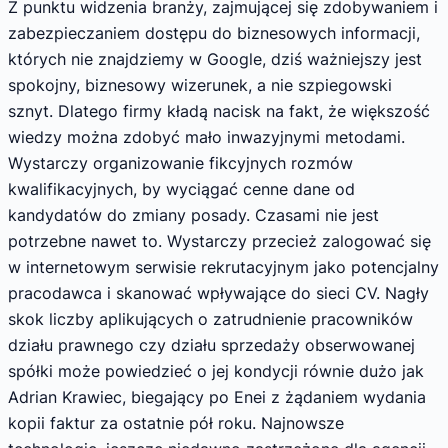
Z punktu widzenia branży, zajmującej się zdobywaniem i
zabezpieczaniem dostępu do biznesowych informacji,
których nie znajdziemy w Google, dziś ważniejszy jest
spokojny, biznesowy wizerunek, a nie szpiegowski
sznyt. Dlatego firmy kładą nacisk na fakt, że większość
wiedzy można zdobyć mało inwazyjnymi metodami.
Wystarczy organizowanie fikcyjnych rozmów
kwalifikacyjnych, by wyciągać cenne dane od
kandydatów do zmiany posady. Czasami nie jest
potrzebne nawet to. Wystarczy przecież zalogować się
w internetowym serwisie rekrutacyjnym jako potencjalny
pracodawca i skanować wpływające do sieci CV. Nagły
skok liczby aplikujących o zatrudnienie pracowników
działu prawnego czy działu sprzedaży obserwowanej
spółki może powiedzieć o jej kondycji równie dużo jak
Adrian Krawiec, biegający po Enei z żądaniem wydania
kopii faktur za ostatnie pół roku. Najnowsze