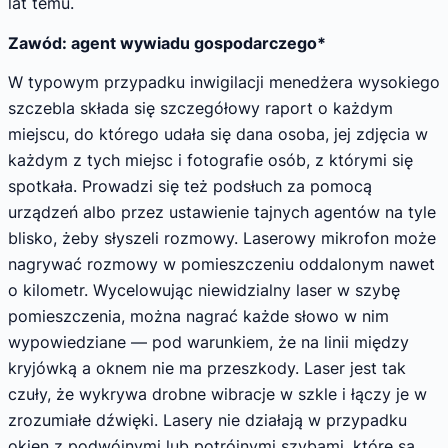
lat temu.
Zawód: agent wywiadu gospodarczego*
W typowym przypadku inwigilacji menedżera wysokiego
szczebla składa się szczegółowy raport o każdym
miejscu, do którego udała się dana osoba, jej zdjęcia w
każdym z tych miejsc i fotografie osób, z którymi się
spotkała. Prowadzi się też podsłuch za pomocą
urządzeń albo przez ustawienie tajnych agentów na tyle
blisko, żeby słyszeli rozmowy. Laserowy mikrofon może
nagrywać rozmowy w pomieszczeniu oddalonym nawet
o kilometr. Wycelowując niewidzialny laser w szybę
pomieszczenia, można nagrać każde słowo w nim
wypowiedziane — pod warunkiem, że na linii między
kryjówką a oknem nie ma przeszkody. Laser jest tak
czuły, że wykrywa drobne wibracje w szkle i łączy je w
zrozumiałe dźwięki. Lasery nie działają w przypadku
okien z podwójnymi lub potrójnymi szybami, które są