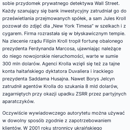
sobie przydomek prywatnego detektywa Wall Street.
Każdy szanujący się bank inwestycyjny zatrudniał go do
prześwietlania przejmowanych spółek, a sam Jules Kroll
pozował do zdjęć dla „New York Timesa” w szelkach i z
cygarem. Firma rozrastała się w błyskawicznym tempie.
Na zlecenie rządu Filipin Kroll tropił fortunę obalonego
prezydenta Ferdynanda Marcosa, ujawniając należące
do niego nowojorskie nieruchomości, warte w sumie
300 mln dolarów. Agenci Krolla wzięli się też za tajne
konta haitańskiego dyktatora Duvaliera i irackiego
prezydenta Saddama Husajna. Nawet Borys Jelcyn
zatrudnił agentów Krolla do szukania 8 mld dolarów,
zagarniętych przy okazji upadku ZSRR przez partyjnych
aparatczyków.
Oczywiście wywiadowczego autorytetu można używać
w dowolny sposób zgodnie z zapotrzebowaniem
klientów. W 2001 roku stronnicy ukraińskiego