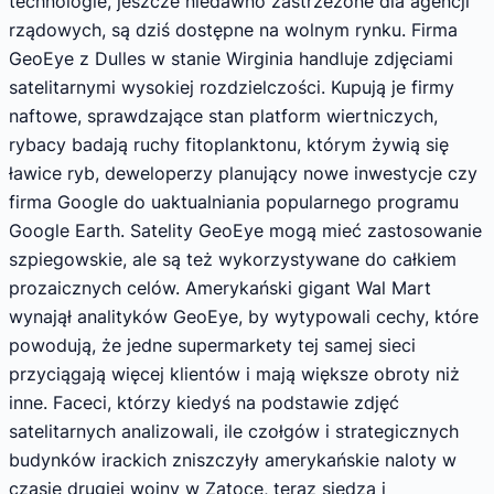
technologie, jeszcze niedawno zastrzeżone dla agencji
rządowych, są dziś dostępne na wolnym rynku. Firma
GeoEye z Dulles w stanie Wirginia handluje zdjęciami
satelitarnymi wysokiej rozdzielczości. Kupują je firmy
naftowe, sprawdzające stan platform wiertniczych,
rybacy badają ruchy fitoplanktonu, którym żywią się
ławice ryb, deweloperzy planujący nowe inwestycje czy
firma Google do uaktualniania popularnego programu
Google Earth. Satelity GeoEye mogą mieć zastosowanie
szpiegowskie, ale są też wykorzystywane do całkiem
prozaicznych celów. Amerykański gigant Wal Mart
wynajął analityków GeoEye, by wytypowali cechy, które
powodują, że jedne supermarkety tej samej sieci
przyciągają więcej klientów i mają większe obroty niż
inne. Faceci, którzy kiedyś na podstawie zdjęć
satelitarnych analizowali, ile czołgów i strategicznych
budynków irackich zniszczyły amerykańskie naloty w
czasie drugiej wojny w Zatoce, teraz siedzą i