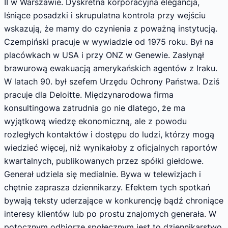
II w Warszawie. Dyskretna korporacyjna elegancja,
lśniące posadzki i skrupulatna kontrola przy wejściu
wskazują, że mamy do czynienia z poważną instytucją.
Czempiński pracuje w wywiadzie od 1975 roku. Był na
placówkach w USA i przy ONZ w Genewie. Zasłynął
brawurową ewakuacją amerykańskich agentów z Iraku.
W latach 90. był szefem Urzędu Ochrony Państwa. Dziś
pracuje dla Deloitte. Międzynarodowa firma
konsultingowa zatrudnia go nie dlatego, że ma
wyjątkową wiedzę ekonomiczną, ale z powodu
rozległych kontaktów i dostępu do ludzi, którzy mogą
wiedzieć więcej, niż wynikałoby z oficjalnych raportów
kwartalnych, publikowanych przez spółki giełdowe.
Generał udziela się medialnie. Bywa w telewizjach i
chętnie zaprasza dziennikarzy. Efektem tych spotkań
bywają teksty uderzające w konkurencję bądź chroniące
interesy klientów lub po prostu znajomych generała. W
potocznym odbiorze społecznym jest to dziennikarstwo