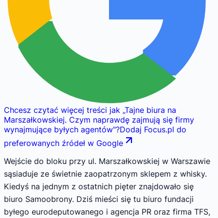
Chcesz czytać więcej treści jak
„
Tajne biura na
Marszałkowskiej. Czym naprawdę zajmują się firmy
wynajmujące byłych agentów
"
?
Dodaj Focus.pl do
preferowanych źródeł w Google
Wejście do bloku przy ul. Marszałkowskiej w Warszawie
sąsiaduje ze świetnie zaopatrzonym sklepem z whisky.
Kiedyś na jednym z ostatnich pięter znajdowało się
biuro Samoobrony. Dziś mieści się tu biuro fundacji
byłego eurodeputowanego i agencja PR oraz firma TFS,