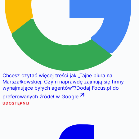
Chcesz czytać więcej treści jak
„
Tajne biura na
Marszałkowskiej. Czym naprawdę zajmują się firmy
wynajmujące byłych agentów
"
?
Dodaj Focus.pl do
preferowanych źródeł w Google
UDOSTĘPNIJ