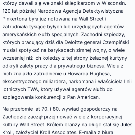
którzy dawali się we znaki sklepikarzom w Wisconsin.
120 lat później Narodowa Agencja Detektywistyczna
Pinkertona była już notowana na Wall Street i
zatrudniała tysiące byłych lub urzędujących agentów
amerykańskich służb specjalnych. Zachodni szpiedzy,
których pracujący dziś dla Deloitte generał Czempiński
musiał spotykać na barykadach zimnej wojny, o wiele
wcześniej niż ich koledzy z tej strony żelaznej kurtyny
odkryli zalety pracy dla prywatnego biznesu. Wielu z
nich znalazło zatrudnienie u Howarda Hughesa,
ekscentrycznego miliardera, narkomana i właściciela linii
lotniczych TWA, który używał agentów służb do
szpiegowania konkurencji z Pan American.
Na przełomie lat 70. i 80. wywiad gospodarczy na
Zachodzie zaczął przejmować wiele z korporacyjnej
kultury Wall Street. Królem branży na długo stał się Jules
Kroll, założyciel Kroll Associates. E-maila z biura