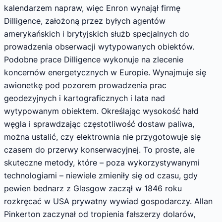
kalendarzem napraw, więc Enron wynajął firmę
Dilligence, założoną przez byłych agentów
amerykańskich i brytyjskich służb specjalnych do
prowadzenia obserwacji wytypowanych obiektów.
Podobne prace Dilligence wykonuje na zlecenie
koncernów energetycznych w Europie. Wynajmuje się
awionetkę pod pozorem prowadzenia prac
geodezyjnych i kartograficznych i lata nad
wytypowanym obiektem. Określając wysokość hałd
węgla i sprawdzając częstotliwość dostaw paliwa,
można ustalić, czy elektrownia nie przygotowuje się
czasem do przerwy konserwacyjnej. To proste, ale
skuteczne metody, które – poza wykorzystywanymi
technologiami – niewiele zmieniły się od czasu, gdy
pewien bednarz z Glasgow zaczął w 1846 roku
rozkręcać w USA prywatny wywiad gospodarczy. Allan
Pinkerton zaczynał od tropienia fałszerzy dolarów,