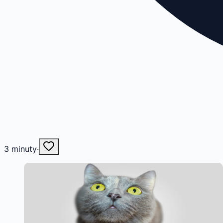
3
minuty
·