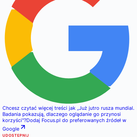
Chcesz czytać więcej treści jak
„
Już jutro rusza mundial.
Badania pokazują, dlaczego oglądanie go przynosi
korzyści
"
?
Dodaj Focus.pl do preferowanych źródeł w
Google
UDOSTĘPNIJ