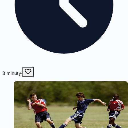
3
minuty
·