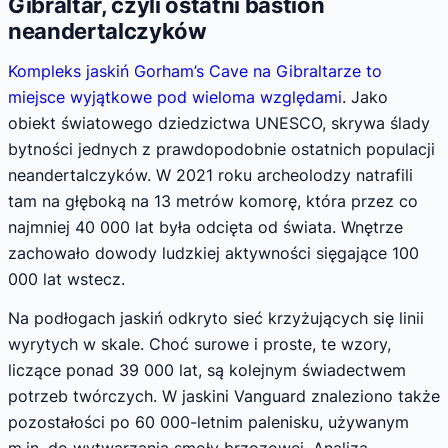
Gibraltar, czyli ostatni bastion
neandertalczyków
Kompleks jaskiń Gorham’s Cave na Gibraltarze to
miejsce wyjątkowe pod wieloma względami
. Jako
obiekt światowego dziedzictwa UNESCO, skrywa ślady
bytności jednych z prawdopodobnie ostatnich populacji
neandertalczyków. W 2021 roku archeolodzy natrafili
tam na głęboką na 13 metrów komorę, która przez co
najmniej 40 000 lat była odcięta od świata. Wnętrze
zachowało dowody ludzkiej aktywności sięgające 100
000 lat wstecz.
Na podłogach jaskiń odkryto sieć krzyżujących się linii
wyrytych w skale. Choć surowe i proste, te wzory,
liczące ponad 39 000 lat, są kolejnym świadectwem
potrzeb twórczych. W jaskini Vanguard znaleziono także
pozostałości po 60 000-letnim palenisku, używanym