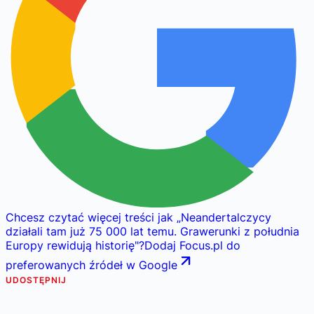
Chcesz czytać więcej treści jak
„
Neandertalczycy
działali tam już 75 000 lat temu. Grawerunki z południa
Europy rewidują historię
"
?
Dodaj Focus.pl do
preferowanych źródeł w Google
UDOSTĘPNIJ