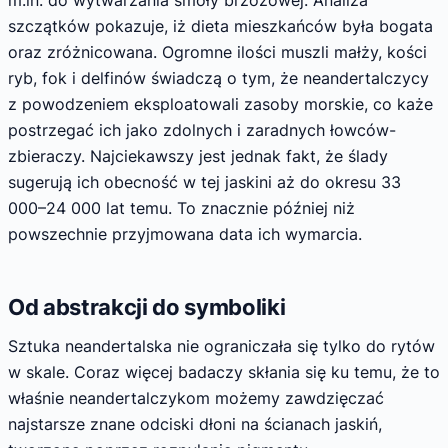
m.in. do wytwarzania smoły brzozowej. Analiza
szczątków pokazuje, iż dieta mieszkańców była bogata
oraz zróżnicowana. Ogromne ilości muszli małży, kości
ryb, fok i delfinów świadczą o tym, że neandertalczycy
z powodzeniem eksploatowali zasoby morskie, co każe
postrzegać ich jako zdolnych i zaradnych łowców-
zbieraczy. Najciekawszy jest jednak fakt, że ślady
sugerują ich obecność w tej jaskini aż do okresu 33
000–24 000 lat temu. To znacznie później niż
powszechnie przyjmowana data ich wymarcia.
Od abstrakcji do symboliki
Sztuka neandertalska nie ograniczała się tylko do rytów
w skale. Coraz więcej badaczy skłania się ku temu, że to
właśnie neandertalczykom możemy zawdzięczać
najstarsze znane odciski dłoni na ścianach jaskiń,