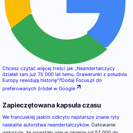
Chcesz czytać więcej treści jak
„
Neandertalczycy
działali tam już 75 000 lat temu. Grawerunki z południa
Europy rewidują historię
"
?
Dodaj Focus.pl do
preferowanych źródeł w Google
Zapieczętowana kapsuła czasu
We francuskiej jaskini odkryto najstarsze znane ryty
naskalne autorstwa neandertalczyków
. Datowanie
wskazuje, że powstały one w okresie od 57 000 do