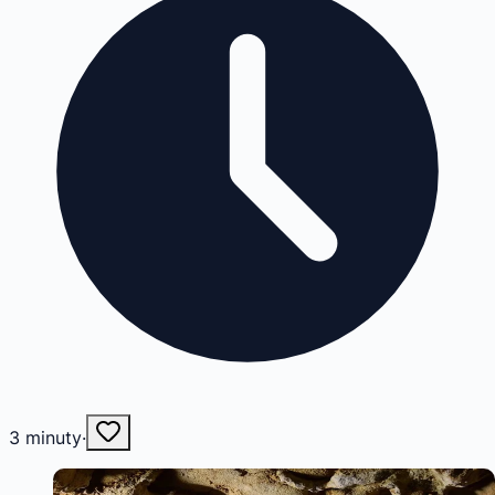
3
minuty
·