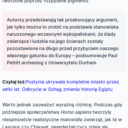
tworzone poprzez rozpylanie pigmentu.
Autorzy przedstawiają tak przekonujący argument,
jak tylko można to zrobić na podstawie stanowiska
naruszonego wczesnymi wykopaliskami, że ślady
zwierzęce i ludzkie na jego ścianach zostały
pozostawione na długo przed przybyciem naszego
własnego gatunku do Europy – podsumowuje Paul
Pettitt archeolog z Uniwersytetu Durham
Czytaj też:
Pustynia ukrywała kompletne miasto przez
setki lat. Odkrycie w Sohag zmienia historię Egiptu
Warto jednak zauważyć wyraźną różnicę. Podczas gdy
późniejsze społeczeństwa
Homo sapiens
tworzyły
niesamowicie realistyczne malowidła zwierząt, jak te w
Lascaux czy Chauvet, neandertalczycy zdają się