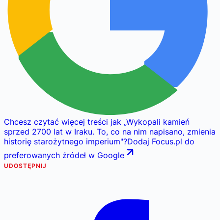
Chcesz czytać więcej treści jak
„
Wykopali kamień
sprzed 2700 lat w Iraku. To, co na nim napisano, zmienia
historię starożytnego imperium
"
?
Dodaj Focus.pl do
preferowanych źródeł w Google
UDOSTĘPNIJ