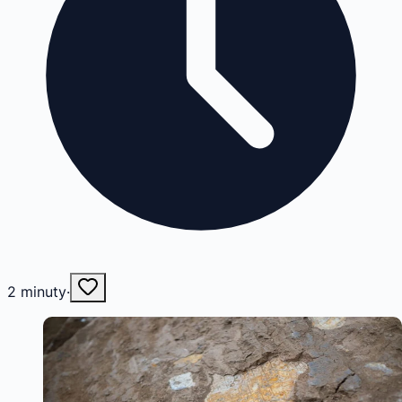
2
minuty
·