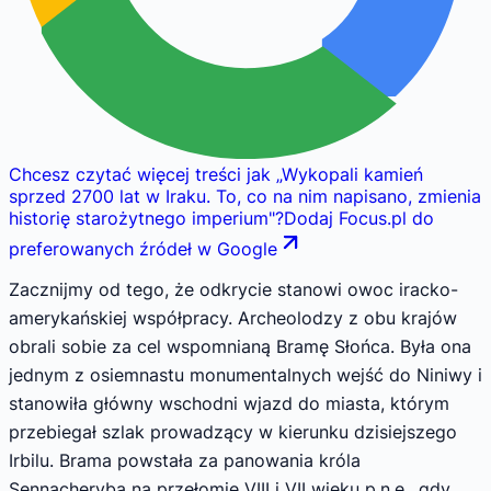
Chcesz czytać więcej treści jak
„
Wykopali kamień
sprzed 2700 lat w Iraku. To, co na nim napisano, zmienia
historię starożytnego imperium
"
?
Dodaj Focus.pl do
preferowanych źródeł w Google
Zacznijmy od tego, że odkrycie stanowi owoc iracko-
amerykańskiej współpracy. Archeolodzy z obu krajów
obrali sobie za cel wspomnianą Bramę Słońca. Była ona
jednym z osiemnastu monumentalnych wejść do Niniwy i
stanowiła główny wschodni wjazd do miasta, którym
przebiegał szlak prowadzący w kierunku dzisiejszego
Irbilu. Brama powstała za panowania króla
Sennacheryba na przełomie VIII i VII wieku p.n.e., gdy