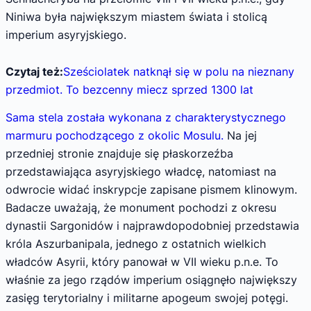
Niniwa była największym miastem świata i stolicą
imperium asyryjskiego.
Czytaj też:
Sześciolatek natknął się w polu na nieznany
przedmiot. To bezcenny miecz sprzed 1300 lat
Sama stela została wykonana z charakterystycznego
marmuru pochodzącego z okolic Mosulu.
Na jej
przedniej stronie znajduje się płaskorzeźba
przedstawiająca asyryjskiego władcę, natomiast na
odwrocie widać inskrypcje zapisane pismem klinowym.
Badacze uważają, że monument pochodzi z okresu
dynastii Sargonidów i najprawdopodobniej przedstawia
króla Aszurbanipala, jednego z ostatnich wielkich
władców Asyrii, który panował w VII wieku p.n.e. To
właśnie za jego rządów imperium osiągnęło największy
zasięg terytorialny i militarne apogeum swojej potęgi.