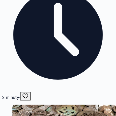
2
minuty
·