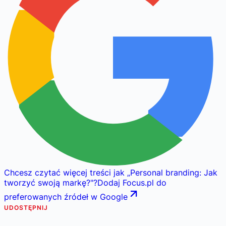
Chcesz czytać więcej treści jak
„
Personal branding: Jak
tworzyć swoją markę?
"
?
Dodaj Focus.pl do
preferowanych źródeł w Google
UDOSTĘPNIJ