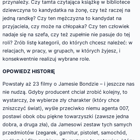
przynależy. Czy tamta czytająca książkę w bibliotece
dziewczyna to kandydatka na żonę, czy też raczej na
jedną randkę? Czy ten mężczyzna to kandydat na
przyjaciela, czy może na chłopaka? Czy ten człowiek
nadaje się na szefa, czy też zupełnie nie pasuje do tej
roli? Zrób listę kategorii, do których chcesz należeć: w
relacjach, w pracy, w grupach, w których żyjesz, i
konsekwentnie realizuj wybrane role.
OPOWIEDZ HISTORIĘ
Powstały aż 23 filmy o Jamesie Bondzie – i jeszcze nas
nie nudzą. Gdyby producent chciał zrobić kolejny, to
wystarczy, że wybierze zły charakter (który chce
zniszczyć świat), wyśle przeciwko niemu agenta 007,
postawi obok obu piękne towarzyszki (zawsze jedna
dobra, a druga zła), da Jamesowi zestaw tych samych
przedmiotów (zegarek, garnitur, pistolet, samochód,