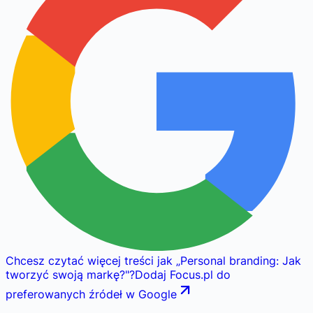
Chcesz czytać więcej treści jak
„
Personal branding: Jak
tworzyć swoją markę?
"
?
Dodaj Focus.pl do
preferowanych źródeł w Google