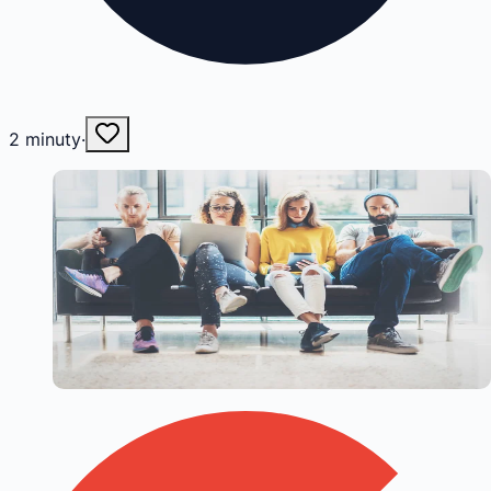
2
minuty
·