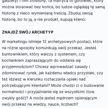
gadżety) i film zrobiony. Ta matryca to gotowiec, który
można stosować bez końca, bo ludzie oglądają tę samą
historię z nieco wymienianą treścią. Zbuduj swoją
historię, bo to ją, a nie produkt, kupują klienci.
ZNAJDŹ SWÓJ ARCHETYP
W marketingu istnieje 12 archetypowych postaci, które
na różne sposoby komunikują swój przekaz. Jesteś
buntownikiem, który walczy z systemem, czy
kochankiem zapraszającym do oddania się
przyjemnościom? Chcesz wprowadzać zasady i
zdominować rynek, jak każdemu władcy przystało, czy
też idziesz w kierunku roztaczania opieki nad
potrzebującymi klientami? Może chodzi ci o budowanie
normalności i przyjaźnienie się ze wszystkimi (tzw.
zwykły gość)? A może jesteś mędrcem opierającym
swój przekaz na wiedzy, nauce, liczbach?