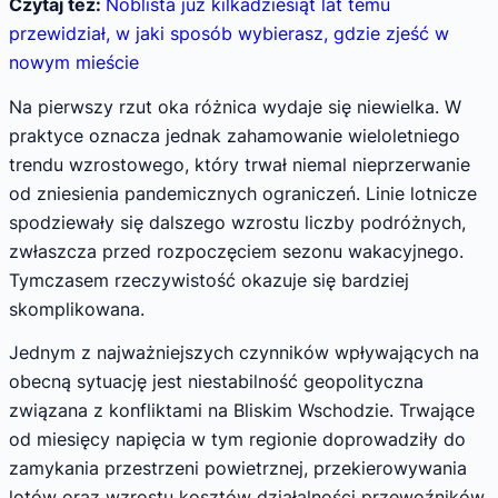
Czytaj też:
Noblista już kilkadziesiąt lat temu
przewidział, w jaki sposób wybierasz, gdzie zjeść w
nowym mieście
Na pierwszy rzut oka różnica wydaje się niewielka. W
praktyce oznacza jednak zahamowanie wieloletniego
trendu wzrostowego, który trwał niemal nieprzerwanie
od zniesienia pandemicznych ograniczeń. Linie lotnicze
spodziewały się dalszego wzrostu liczby podróżnych,
zwłaszcza przed rozpoczęciem sezonu wakacyjnego.
Tymczasem rzeczywistość okazuje się bardziej
skomplikowana.
Jednym z najważniejszych czynników wpływających na
obecną sytuację jest niestabilność geopolityczna
związana z konfliktami na Bliskim Wschodzie. Trwające
od miesięcy napięcia w tym regionie doprowadziły do
zamykania przestrzeni powietrznej, przekierowywania
lotów oraz wzrostu kosztów działalności przewoźników.