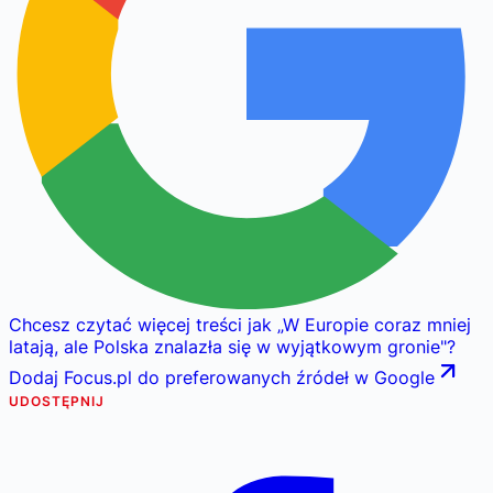
Chcesz czytać więcej treści jak
„
W Europie coraz mniej
latają, ale Polska znalazła się w wyjątkowym gronie
"
?
Dodaj Focus.pl do preferowanych źródeł w Google
UDOSTĘPNIJ