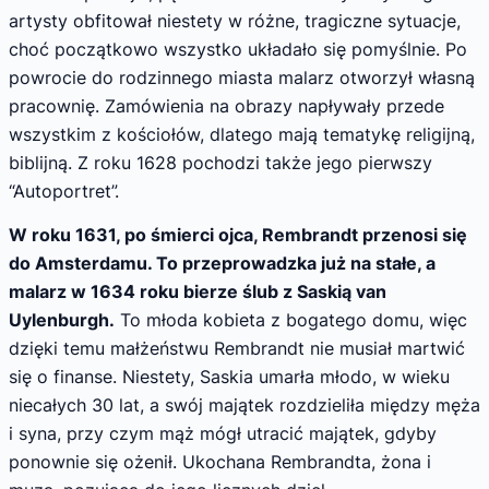
artysty obfitował niestety w różne, tragiczne sytuacje,
choć początkowo wszystko układało się pomyślnie. Po
powrocie do rodzinnego miasta malarz otworzył własną
pracownię. Zamówienia na obrazy napływały przede
wszystkim z kościołów, dlatego mają tematykę religijną,
biblijną. Z roku 1628 pochodzi także jego pierwszy
“Autoportret”.
W roku 1631, po śmierci ojca, Rembrandt przenosi się
do Amsterdamu. To przeprowadzka już na stałe, a
malarz w 1634 roku bierze ślub z Saskią van
Uylenburgh.
To młoda kobieta z bogatego domu, więc
dzięki temu małżeństwu Rembrandt nie musiał martwić
się o finanse. Niestety, Saskia umarła młodo, w wieku
niecałych 30 lat, a swój majątek rozdzieliła między męża
i syna, przy czym mąż mógł utracić majątek, gdyby
ponownie się ożenił. Ukochana Rembrandta, żona i