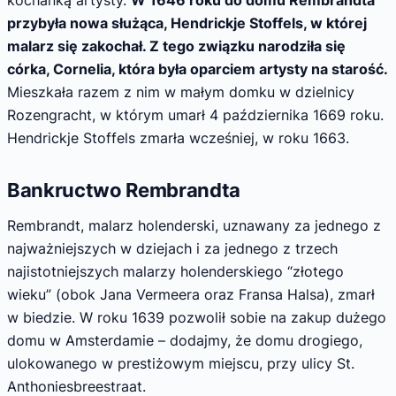
kochanką artysty.
W 1646 roku do domu Rembrandta
przybyła nowa służąca, Hendrickje Stoffels, w której
malarz się zakochał. Z tego związku narodziła się
córka, Cornelia, która była oparciem artysty na starość.
Mieszkała razem z nim w małym domku w dzielnicy
Rozengracht, w którym umarł 4 października 1669 roku.
Hendrickje Stoffels zmarła wcześniej, w roku 1663.
Bankructwo Rembrandta
Rembrandt, malarz holenderski, uznawany za jednego z
najważniejszych w dziejach i za jednego z trzech
najistotniejszych malarzy holenderskiego “złotego
wieku” (obok Jana Vermeera oraz Fransa Halsa), zmarł
w biedzie. W roku 1639 pozwolił sobie na zakup dużego
domu w Amsterdamie – dodajmy, że domu drogiego,
ulokowanego w prestiżowym miejscu, przy ulicy St.
Anthoniesbreestraat.