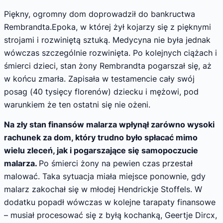
Piękny, ogromny dom doprowadził do bankructwa
Rembrandta.
Epoka, w której żył kojarzy się z pięknymi
strojami i rozwiniętą sztuką. Medycyna nie była jednak
wówczas szczególnie rozwinięta. Po kolejnych ciążach i
śmierci dzieci, stan żony Rembrandta pogarszał się, aż
w końcu zmarła. Zapisała w testamencie cały swój
posag (40 tysięcy florenów) dziecku i mężowi, pod
warunkiem że ten ostatni się nie ożeni.
Na zły stan finansów malarza wpłynął zarówno wysoki
rachunek za dom, który trudno było spłacać mimo
wielu zleceń, jak i pogarszające się samopoczucie
malarza.
Po śmierci żony na pewien czas przestał
malować. Taka sytuacja miała miejsce ponownie, gdy
malarz zakochał się w młodej Hendrickje Stoffels. W
dodatku popadł wówczas w kolejne tarapaty finansowe
– musiał procesować się z byłą kochanką, Geertje Dircx,