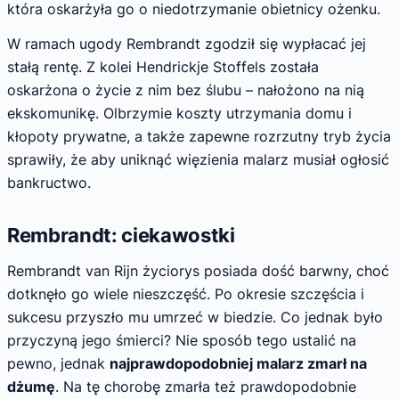
która oskarżyła go o niedotrzymanie obietnicy ożenku.
W ramach ugody Rembrandt zgodził się wypłacać jej
stałą rentę. Z kolei Hendrickje Stoffels została
oskarżona o życie z nim bez ślubu – nałożono na nią
ekskomunikę. Olbrzymie koszty utrzymania domu i
kłopoty prywatne, a także zapewne rozrzutny tryb życia
sprawiły, że aby uniknąć więzienia malarz musiał ogłosić
bankructwo.
Rembrandt: ciekawostki
Rembrandt van Rijn życiorys posiada dość barwny, choć
dotknęło go wiele nieszczęść. Po okresie szczęścia i
sukcesu przyszło mu umrzeć w biedzie. Co jednak było
przyczyną jego śmierci? Nie sposób tego ustalić na
pewno, jednak
najprawdopodobniej malarz zmarł na
dżumę
. Na tę chorobę zmarła też prawdopodobnie