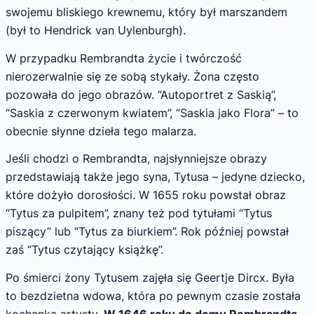
swojemu bliskiego krewnemu, który był marszandem
(był to Hendrick van Uylenburgh).
W przypadku Rembrandta życie i twórczość
nierozerwalnie się ze sobą stykały. Żona często
pozowała do jego obrazów. “Autoportret z Saskią”,
“Saskia z czerwonym kwiatem”, “Saskia jako Flora” – to
obecnie słynne dzieła tego malarza.
Jeśli chodzi o Rembrandta, najsłynniejsze obrazy
przedstawiają także jego syna, Tytusa – jedyne dziecko,
które dożyło dorosłości. W 1655 roku powstał obraz
“Tytus za pulpitem”, znany też pod tytułami “Tytus
piszący” lub “Tytus za biurkiem”. Rok później powstał
zaś “Tytus czytający książkę”.
Po śmierci żony Tytusem zajęła się Geertje Dircx. Była
to bezdzietna wdowa, która po pewnym czasie została