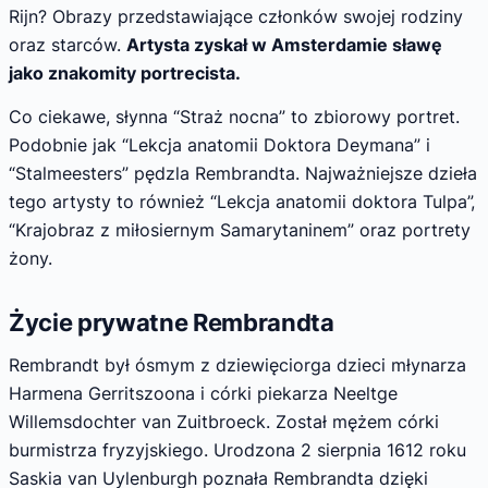
Rijn? Obrazy przedstawiające członków swojej rodziny
oraz starców.
Artysta zyskał w Amsterdamie sławę
jako znakomity portrecista.
Co ciekawe, słynna “Straż nocna” to zbiorowy portret.
Podobnie jak “Lekcja anatomii Doktora Deymana” i
“Stalmeesters” pędzla Rembrandta. Najważniejsze dzieła
tego artysty to również “Lekcja anatomii doktora Tulpa”,
“Krajobraz z miłosiernym Samarytaninem” oraz portrety
żony.
Życie prywatne Rembrandta
Rembrandt był ósmym z dziewięciorga dzieci młynarza
Harmena Gerritszoona i córki piekarza Neeltge
Willemsdochter van Zuitbroeck. Został mężem córki
burmistrza fryzyjskiego. Urodzona 2 sierpnia 1612 roku
Saskia van Uylenburgh poznała Rembrandta dzięki