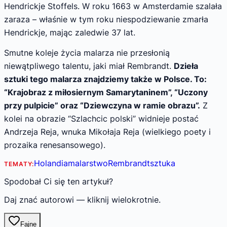
Hendrickje Stoffels. W roku 1663 w Amsterdamie szalała
zaraza – właśnie w tym roku niespodziewanie zmarła
Hendrickje, mając zaledwie 37 lat.
Smutne koleje życia malarza nie przesłonią
niewątpliwego talentu, jaki miał Rembrandt.
Dzieła
sztuki tego malarza znajdziemy także w Polsce. To:
“Krajobraz z miłosiernym Samarytaninem”, “Uczony
przy pulpicie” oraz “Dziewczyna w ramie obrazu”.
Z
kolei na obrazie “Szlachcic polski” widnieje postać
Andrzeja Reja, wnuka Mikołaja Reja (wielkiego poety i
prozaika renesansowego).
Holandia
malarstwo
Rembrandt
sztuka
TEMATY:
Spodobał Ci się ten artykuł?
Daj znać autorowi — kliknij wielokrotnie.
Fajne