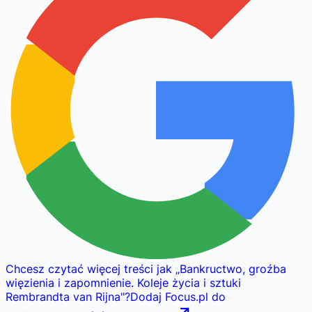
Chcesz czytać więcej treści jak
„
Bankructwo, groźba
więzienia i zapomnienie. Koleje życia i sztuki
Rembrandta van Rijna
"
?
Dodaj Focus.pl do