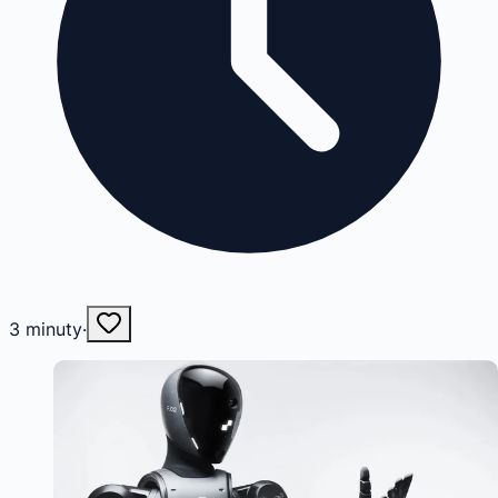
3
minuty
·