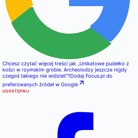
Chcesz czytać więcej treści jak
„
Unikatowe pudełko z
kości w rzymskim grobie. Archeolodzy jeszcze nigdy
czegoś takiego nie widzieli
"
?
Dodaj Focus.pl do
preferowanych źródeł w Google
UDOSTĘPNIJ