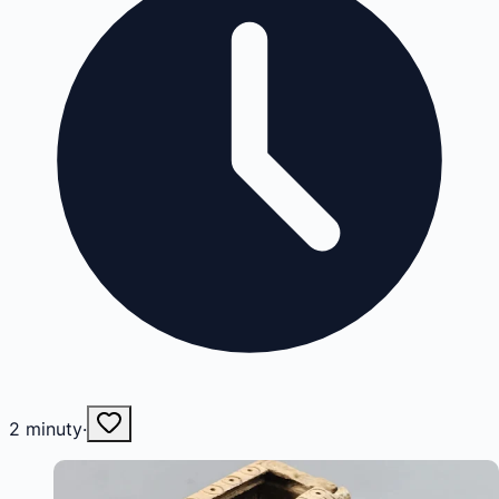
2
minuty
·