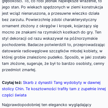
głębokości. To, co robi jednak największe wrażenie, to
jego stan. Po wiekach spędzonych w ziemi konstrukcja
jest wciąż nienaruszona, a przesuwne wieczko działa
bez zarzutu. Powierzchnię zdobi charakterystyczny
ornament złożony z okręgów i kropek, kojarzący się
mocno ze znakami na rzymskich kostkach do gry. Ten
styl dekoracji od razu wskazywał na późnorzymskie
pochodzenie. Badacze potwierdzili to, przeprowadzając
datowanie radiowęglowe szczątków młodej kobiety, w
której grobie znaleziono pudełko. Sposób, w jaki zostało
tam złożone, sugeruje, że był to bardzo osobisty, cenny
przedmiot zmarłej.
Czytaj też:
Skarb z dynastii Tang wydobyty w dawnej
stolicy Chin. Te kosztowności trafiły tam z zupełnie innej
części świata
Najprawdopodobniej ten elegancko wyglądający