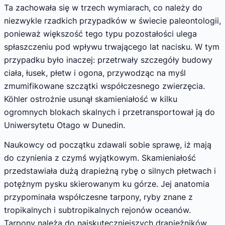
Ta zachowała się w trzech wymiarach, co należy do
niezwykle rzadkich przypadków w świecie paleontologii,
ponieważ większość tego typu pozostałości ulega
spłaszczeniu pod wpływu trwającego lat nacisku. W tym
przypadku było inaczej: przetrwały szczegóły budowy
ciała, łusek, płetw i ogona, przywodząc na myśl
zmumifikowane szczątki współczesnego zwierzęcia.
Köhler ostrożnie usunął skamieniałość w kilku
ogromnych blokach skalnych i przetransportował ją do
Uniwersytetu Otago w Dunedin.
Naukowcy od początku zdawali sobie sprawę, iż mają
do czynienia z czymś wyjątkowym. Skamieniałość
przedstawiała dużą drapieżną rybę o silnych płetwach i
potężnym pysku skierowanym ku górze. Jej anatomia
przypominała współczesne tarpony, ryby znane z
tropikalnych i subtropikalnych rejonów oceanów.
Tarpony należą do najskuteczniejszych drapieżników