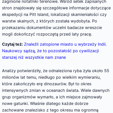
zaginione notatniki terenowe. Wśród setek zapisanych
stron znajdowały się szczegółowe informacje dotyczące
ekspedycji na Pitt Island, lokalizacji skamieniałości czy
warstw skalnych, z których została wydobyta. Po
przekazaniu dokumentów uczelni badacze wreszcie
mogli dokończyć rozpoczętą przed laty pracę.
Czytaj też:
Znaleźli zatopione miasto u wybrzeży Indii.
Naukowcy sądzą, że to pozostałość po cywilizacji
starszej niż wszystkie nam znane
Analizy potwierdziły, że odnaleziona ryba żyła około 55
milionów lat temu, niedługo po wielkim wymieraniu,
które zakończyło erę dinozaurów. Był to okres
intensywnych zmian w oceanach świata. Wiele dawnych
grup organizmów wymarło, a ich miejsce zajmowały
nowe gatunki. Właśnie dlatego każde dobrze
zachowane znalezisko z tego okresu ma ogromną