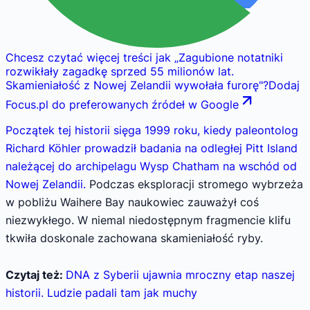
Chcesz czytać więcej treści jak
„
Zagubione notatniki
rozwikłały zagadkę sprzed 55 milionów lat.
Skamieniałość z Nowej Zelandii wywołała furorę
"
?
Dodaj
Focus.pl do preferowanych źródeł w Google
Początek tej historii sięga 1999 roku, kiedy paleontolog
Richard Köhler prowadził badania na odległej Pitt Island
należącej do archipelagu Wysp Chatham na wschód od
Nowej Zelandii.
Podczas eksploracji stromego wybrzeża
w pobliżu Waihere Bay naukowiec zauważył coś
niezwykłego. W niemal niedostępnym fragmencie klifu
tkwiła doskonale zachowana skamieniałość ryby.
Czytaj też:
DNA z Syberii ujawnia mroczny etap naszej
historii. Ludzie padali tam jak muchy