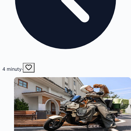
4
minuty
·