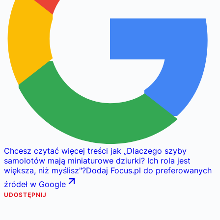
Chcesz czytać więcej treści jak
„
Dlaczego szyby
samolotów mają miniaturowe dziurki? Ich rola jest
większa, niż myślisz
"
?
Dodaj Focus.pl do preferowanych
źródeł w Google
UDOSTĘPNIJ