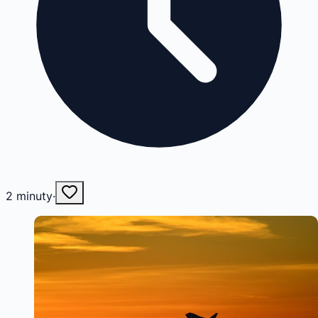
2
minuty
·